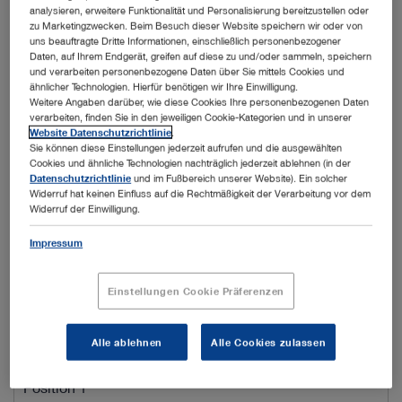
analysieren, erweitere Funktionalität und Personalisierung bereitzustellen oder
zu Marketingzwecken. Beim Besuch dieser Website speichern wir oder von
uns beauftragte Dritte Informationen, einschließlich personenbezogener
Ort
Daten, auf Ihrem Endgerät, greifen auf diese zu und/oder sammeln, speichern
und verarbeiten personenbezogene Daten über Sie mittels Cookies und
ähnlicher Technologien. Hierfür benötigen wir Ihre Einwilligung.
Weitere Angaben darüber, wie diese Cookies Ihre personenbezogenen Daten
Name Praxis / Krankenhaus / Abteilung*
verarbeiten, finden Sie in den jeweiligen Cookie-Kategorien und in unserer
Website Datenschutzrichtlinie
.
Sie können diese Einstellungen jederzeit aufrufen und die ausgewählten
Cookies und ähnliche Technologien nachträglich jederzeit ablehnen (in der
Datenschutzrichtlinie
und im Fußbereich unserer Website). Ein solcher
Kundennummer
Widerruf hat keinen Einfluss auf die Rechtmäßigkeit der Verarbeitung vor dem
Widerruf der Einwilligung.
Impressum
E-Mail*
Einstellungen Cookie Präferenzen
Telefon
Alle ablehnen
Alle Cookies zulassen
Position 1