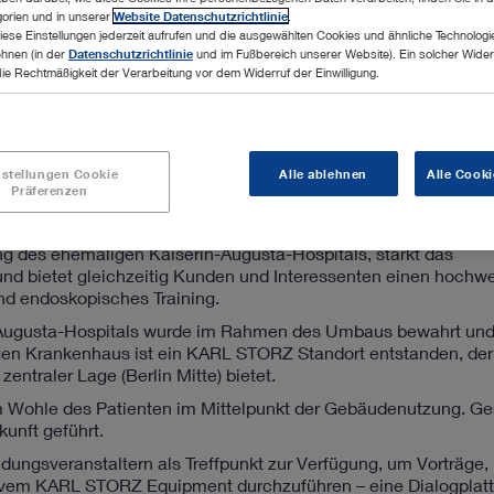
orien und in unserer
Website Datenschutzrichtlinie
.
iese Einstellungen jederzeit aufrufen und die ausgewählten Cookies und ähnliche Technologi
ehnen (in der
Datenschutzrichtlinie
und im Fußbereich unserer Website). Ein solcher Wider
die Rechtmäßigkeit der Verarbeitung vor dem Widerruf der Einwilligung.
um Berlin
nstellungen Cookie
Alle ablehnen
Alle Cooki
Präferenzen
des ehemaligen Kaiserin-Augusta-Hospitals, stärkt das
nd bietet gleichzeitig Kunden und Interessenten einen hochwe
nd endoskopisches Training.
-Augusta-Hospitals wurde im Rahmen des Umbaus bewahrt und
en Krankenhaus ist ein KARL STORZ Standort entstanden, de
ntraler Lage (Berlin Mitte) bietet.
m Wohle des Patienten im Mittelpunkt der Gebäudenutzung. G
kunft geführt.
ungsveranstaltern als Treffpunkt zur Verfügung, um Vorträge,
ivem KARL STORZ Equipment durchzuführen – eine Dialogplatt