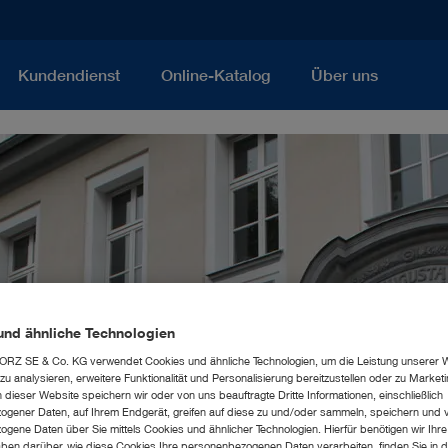
Kundendienst
Online-Katalog
Über uns
und ähnliche Technologien
RZ SE & Co. KG verwendet Cookies und ähnliche Technologien, um die Leistung unserer 
u analysieren, erweitere Funktionalität und Personalisierung bereitzustellen oder zu Marke
dieser Website speichern wir oder von uns beauftragte Dritte Informationen, einschließlich
gener Daten, auf Ihrem Endgerät, greifen auf diese zu und/oder sammeln, speichern und 
gene Daten über Sie mittels Cookies und ähnlicher Technologien. Hierfür benötigen wir Ihre 
ben darüber, wie diese Cookies Ihre personenbezogenen Daten verarbeiten, finden Sie in d