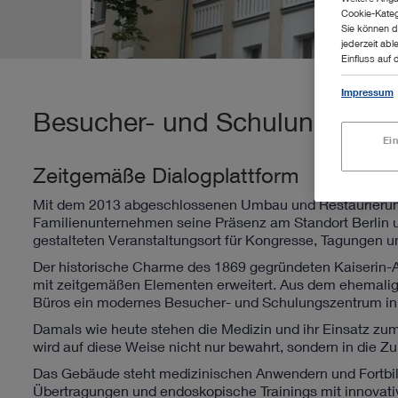
Cookie-Kateg
Sie können d
jederzeit abl
Einfluss auf 
Impressum
Besucher- und Schulungszentr
Ei
Zeitgemäße Dialogplattform
Mit dem 2013 abgeschlossenen Umbau und Restaurierung 
Familienunternehmen seine Präsenz am Standort Berlin u
gestalteten Veranstaltungsort für Kongresse, Tagungen u
Der historische Charme des 1869 gegründeten Kaiserin
mit zeitgemäßen Elementen erweitert. Aus dem ehemalig
Büros ein modernes Besucher- und Schulungszentrum in ze
Damals wie heute stehen die Medizin und ihr Einsatz zu
wird auf diese Weise nicht nur bewahrt, sondern in die Zu
Das Gebäude steht medizinischen Anwendern und Fortbild
Übertragungen und endoskopische Trainings mit innovat