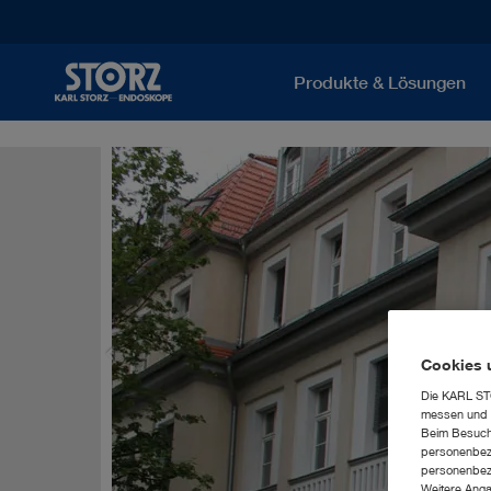
Produkte & Lösungen
Cookies 
Die KARL STO
messen und z
Beim Besuch 
personenbezo
personenbezo
Weitere Anga