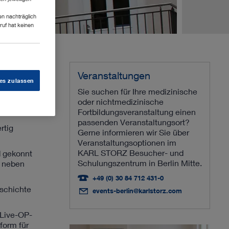
en nachträglich
ruf hat keinen
Veranstaltungen
es zulassen
Sie suchen für Ihre medizinische
oder nichtmedizinische
Fortbildungsveranstaltung einen
passenden Veranstaltungsort?
rtig
Gerne informieren wir Sie über
Veranstaltungsoptionen im
KARL STORZ Besucher- und
 gekonnt
Schulungszentrum in Berlin Mitte.
r neben
+49 (0) 30 84 712 431-0
eschichte
events-berlin@karlstorz.com
 Live-OP-
form für