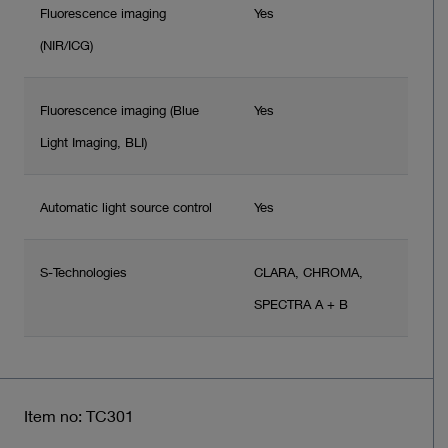
Fluorescence imaging
Yes
(NIR/ICG)
Fluorescence imaging (Blue
Yes
Light Imaging, BLI)
Automatic light source control
Yes
S-Technologies
CLARA, CHROMA,
SPECTRA A + B
Item no: TC301