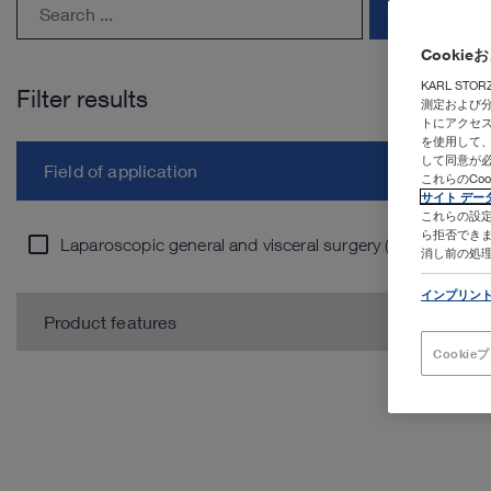
search
Cooki
KARL ST
Filter results
測定および
トにアクセス
を使用して
して同意が
Field of application
これらのCo
サイト デー
これらの設定
ら拒否できま
Laparoscopic general and visceral surgery (4)
消し前の処
インプリン
Product features
Cooki