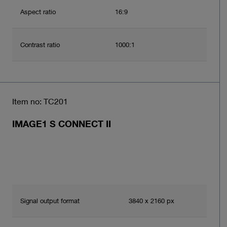
Aspect ratio
16:9
Contrast ratio
1000:1
Item no: TC201
IMAGE1 S CONNECT II
Signal output format
3840 x 2160 px