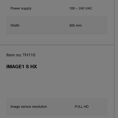
Power supply
100 – 240 VAC
Width
305 mm
Item no: TH110
IMAGE1 S HX
Image sensor resolution
FULL HD