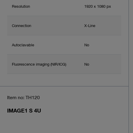
Resolution
1920 x 1080 px
Connection
X-Line
Autoclavable
No
Fluorescence imaging (NIR/ICG)
No
Item no: TH120
IMAGE1 S 4U