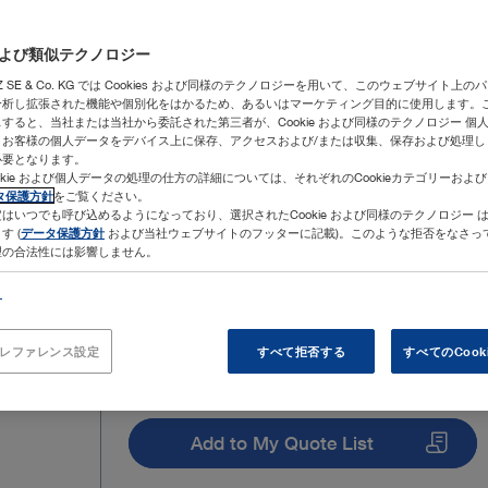
eおよび類似テクノロジー
ORZ SE & Co. KG では Cookies および同様のテクノロジーを用いて、このウェブサイト上
分析し拡張された機能や個別化をはかるため、あるいはマーケティング目的に使用します。
すると、当社または当社から委託された第三者が、Cookie および同様のテクノロジー 個
、お客様の個人データをデバイス上に保存、アクセスおよび/または収集、保存および処理し
必要となります。
okie および個人データの処理の仕方の詳細については、それぞれのCookieカテゴリーおよ
タ保護方針
をご覧ください。
はいつでも呼び込めるようになっており、選択されたCookie および同様のテクノロジー 
す (
データ保護方針
および当社ウェブサイトのフッターに記載)。このような拒否をなさっ
理の合法性には影響しません。
ト
eプレファレンス設定
すべて拒否する
すべてのCook
Add to My Quote List