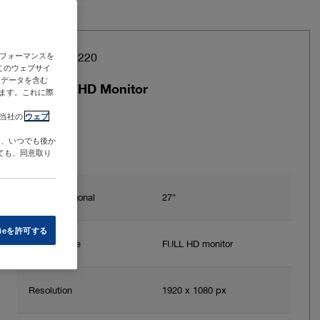
Item no: TM220
のパフォーマンスを
このウェブサイ
人データを含む
27″ FULL HD Monitor
ます。これに際
び当社の
ウェブ
は、いつでも後か
ても、同意取り
Screen diagonal
27"
ieを許可する
Monitor type
FULL HD monitor
Resolution
1920 x 1080 px