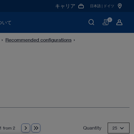
キャリア
日本語 | ドイツ
買
0
ついて
い
物
Recommended configurations
か
ご
Quantity
1 from 2
25