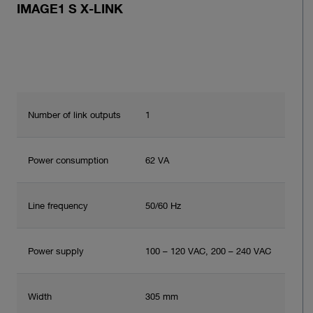
IMAGE1 S X-LINK
Number of link outputs
1
Power consumption
62 VA
Line frequency
50/60 Hz
Power supply
100 – 120 VAC, 200 – 240 VAC
Width
305 mm