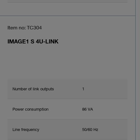
Item no: TC304
IMAGE1 S 4U-LINK
Number of link outputs
1
Power consumption
86 VA
Line frequency
50/60 Hz