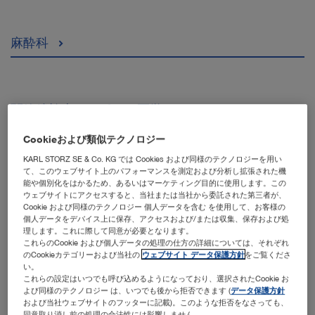
麻酔科
関節鏡検査とスポーツ医学
Cookieおよび類似テクノロジー
KARL STORZ SE & Co. KG では Cookies および同様のテクノロジーを用い
て、このウェブサイト上のパフォーマンスを測定および分析し拡張された機
気管支鏡検査
能や個別化をはかるため、あるいはマーケティング目的に使用します。この
ウェブサイトにアクセスすると、当社または当社から委託された第三者が、
Cookie および同様のテクノロジー 個人データを含む を使用して、お客様の
個人データをデバイス上に保存、アクセスおよび/または収集、保存および処
理します。これに際して同意が必要となります。
耳鼻咽喉科
これらのCookie および個人データの処理の仕方の詳細については、それぞれ
のCookieカテゴリーおよび当社の
ウェブサイト データ保護方針
をご覧くださ
い。
これらの設定はいつでも呼び込めるようになっており、選択されたCookie お
よび同様のテクノロジー は、いつでも後から拒否できます (
データ保護方針
および当社ウェブサイトのフッターに記載)。このような拒否をなさっても、
消化器内科
同意取り消し前の処理の合法性には影響しません。