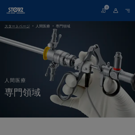
0
買
い
物
スタートページ
人間医療
専門領域
か
ご
人間医療
専門領域