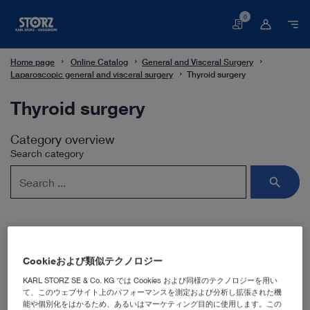
0
買
い
物
か
Home page
Online Catalog
General and Visceral Surgery
ご
Laparoscopic general and visceral surgery
Thyroid surgery
Thyroid surgery
Category overview
Search category
Cookieおよび類似テクノロジー
Subcategories
KARL STORZ SE & Co. KG では Cookies および同様のテクノロジーを用い
て、このウェブサイト上のパフォーマンスを測定および分析し拡張された機
MIVAT
能や個別化をはかるため、あるいはマーケティング目的に使用します。この