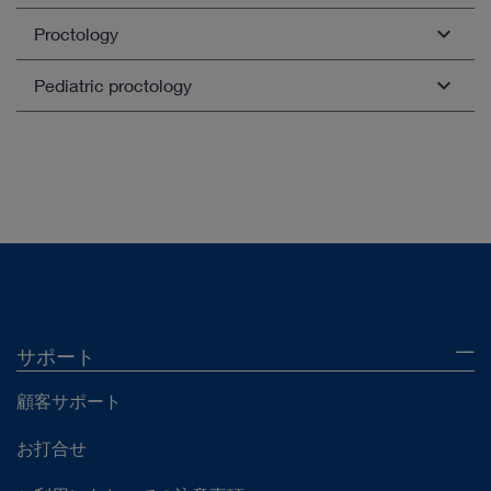
Bariatric surgery
Open overview
Proctology
Open overview
Hernia surgery
Pediatric proctology
Thyroid surgery
Proctoscopy
Esophageal surgery
Rectoscopy
Open overview
Minilaparoscopy
VAAFT / Anal fistula treatment
Open overview
EPSiT / Pilonidal sinus treatment
Open overview
サポート
顧客サポート
お打合せ