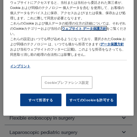
ウェブサイトにアクセスすると、当社または当社から委託された第三者が、
TOETVA
Cookie および同様のテクノロジー 個人データを含む を使用して、お客様の
個人データをデバイス上に保存、アクセスおよび/または収集、保存および処
ABBA
理します。これに際して同意が必要となります。
これらのCookie および個人データの処理の仕方の詳細については、それぞれ
のCookieカテゴリーおよび当社の
ウェブサイト データ保護方針
をご覧くださ
い。
これらの設定はいつでも呼び込めるようになっており、選択されたCookie お
よび同様のテクノロジー は、いつでも後から拒否できます (
データ保護方針
および当社ウェブサイトのフッターに記載)。このような拒否をなさっても、
同意取り消し前の処理の合法性には影響しません。
Other categories within General and
インプリント
Visceral Surgery
Unfold all
Close all
Cookieプレファレンス設定
すべて拒否する
すべてのCookieを許可する
Laparoscopic general and visceral surgery
Flexible endoscopy in surgery
Colorectal surgery
Hepato-pancreato-biliary surgery
Laparoscopic pediatric surgery
Choledochoscopy