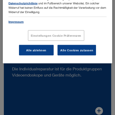
Lichtkabel, Lichtquellen, Insufflatoren, Kameras,
Datenschutzrichtlinie
und im Fußbereich unserer Website). Ein solcher
Widerruf hat keinen Einfluss auf die Rechtmäßigkeit der Verarbeitung vor dem
Monitore und weitere Geräte möglich.
Widerruf der Einwilligung.
Impressum
Einstellungen Cookie Präferenzen
Alle ablehnen
Alle Cookies zulassen
Individualreparatur
Die Individualreparatur ist für die Produktgruppen
Videoendoskope und Geräte möglich.