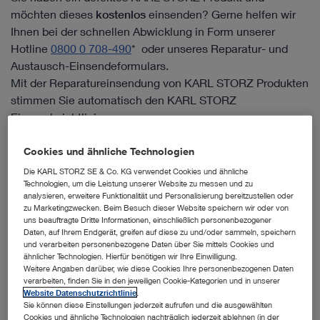
möchten dieses
kostenlos
einsenden? Gerne helfen wir
Ihnen bei der schnellen Abwicklung in Form unserer
Hotline
0800 0 708-490
* oder unseres Reparatur- und
Austausch-Einsendeformulars.
Mit der Reparatureinsendung von KARL STORZ Produkten
stimmen Sie automatisch den KARL STORZ
Einsenderichtlinien zu.
Online-Formular für Reparatur- und
Cookies und ähnliche Technologien
Austausch-Einsendung
Die KARL STORZ SE & Co. KG verwendet Cookies und ähnliche
Technologien, um die Leistung unserer Website zu messen und zu
analysieren, erweitere Funktionalität und Personalisierung bereitzustellen oder
zu Marketingzwecken. Beim Besuch dieser Website speichern wir oder von
uns beauftragte Dritte Informationen, einschließlich personenbezogener
Daten, auf Ihrem Endgerät, greifen auf diese zu und/oder sammeln, speichern
Reparatur im Austauschverfahren
und verarbeiten personenbezogene Daten über Sie mittels Cookies und
ähnlicher Technologien. Hierfür benötigen wir Ihre Einwilligung.
Weitere Angaben darüber, wie diese Cookies Ihre personenbezogenen Daten
Die Reparatur im Austauschverfahren ist für die
verarbeiten, finden Sie in den jeweiligen Cookie-Kategorien und in unserer
Produktgruppen starre Endoskope, flexible
Website Datenschutzrichtlinie
.
Sie können diese Einstellungen jederzeit aufrufen und die ausgewählten
Endoskope, Videoendoskope, Instrumente,
Cookies und ähnliche Technologien nachträglich jederzeit ablehnen (in der