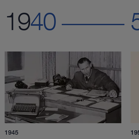
19
19
40
40
1945
19