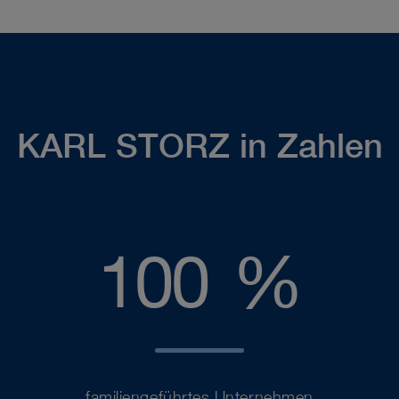
KARL STORZ in Zahlen
100
100
%
familiengeführtes Unternehmen