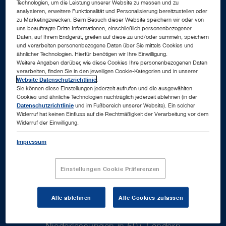
Technologien, um die Leistung unserer Website zu messen und zu
2,3
Mrd.
analysieren, erweitere Funktionalität und Personalisierung bereitzustellen oder
zu Marketingzwecken. Beim Besuch dieser Website speichern wir oder von
uns beauftragte Dritte Informationen, einschließlich personenbezogener
Daten, auf Ihrem Endgerät, greifen auf diese zu und/oder sammeln, speichern
und verarbeiten personenbezogene Daten über Sie mittels Cookies und
ähnlicher Technologien. Hierfür benötigen wir Ihre Einwilligung.
Weitere Angaben darüber, wie diese Cookies Ihre personenbezogenen Daten
verarbeiten, finden Sie in den jeweiligen Cookie-Kategorien und in unserer
Website Datenschutzrichtlinie
.
Sie können diese Einstellungen jederzeit aufrufen und die ausgewählten
Euro Umsatz im Geschäftsjahr 2025
Cookies und ähnliche Technologien nachträglich jederzeit ablehnen (in der
Datenschutzrichtlinie
und im Fußbereich unserer Website). Ein solcher
Widerruf hat keinen Einfluss auf die Rechtmäßigkeit der Verarbeitung vor dem
Widerruf der Einwilligung.
70
+
Impressum
Einstellungen Cookie Präferenzen
Alle ablehnen
Alle Cookies zulassen
Niederlassungen in 50+ Ländern