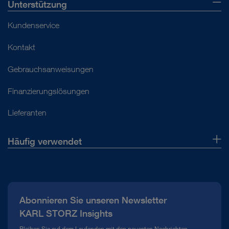
Unterstützung
Kundenservice
Kontakt
Gebrauchsanweisungen
Finanzierungslösungen
Lieferanten
Häufig verwendet
Über uns
Presse
Abonnieren Sie unseren Newsletter
Compliance Hotline
KARL STORZ Insights
Mediathek
Bleiben Sie auf dem Laufenden mit den neuesten Nachrichten