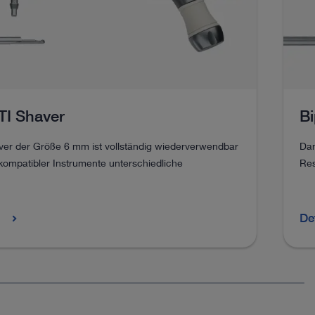
I Shaver
B
er der Größe 6 mm ist vollständig wiederverwendbar
Dan
 kompatibler Instrumente unterschiedliche
Res
n
De