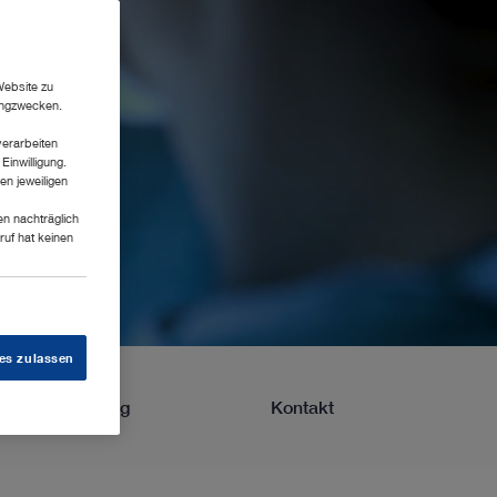
Website zu
tingzwecken.
verarbeiten
Einwilligung.
en jeweiligen
en nachträglich
ruf hat keinen
es zulassen
Fortbildung
Kontakt