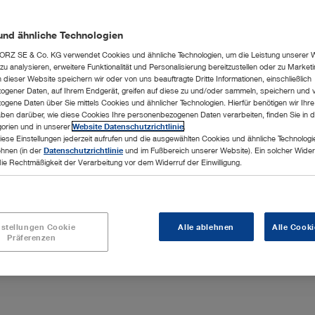
und ähnliche Technologien
te Ergebnis für
RZ SE & Co. KG verwendet Cookies und ähnliche Technologien, um die Leistung unserer 
u analysieren, erweitere Funktionalität und Personalisierung bereitzustellen oder zu Marke
dieser Website speichern wir oder von uns beauftragte Dritte Informationen, einschließlich
riffe können
gener Daten, auf Ihrem Endgerät, greifen auf diese zu und/oder sammeln, speichern und 
gene Daten über Sie mittels Cookies und ähnlicher Technologien. Hierfür benötigen wir Ihre 
Instrumente für
ben darüber, wie diese Cookies Ihre personenbezogenen Daten verarbeiten, finden Sie in d
hirurgie und
orien und in unserer
Website Datenschutzrichtlinie
.
iese Einstellungen jederzeit aufrufen und die ausgewählten Cookies und ähnliche Technologi
ehnen (in der
Datenschutzrichtlinie
und im Fußbereich unserer Website). Ein solcher Wider
die Rechtmäßigkeit der Verarbeitung vor dem Widerruf der Einwilligung.
nstellungen Cookie
Alle ablehnen
Alle Cooki
Präferenzen
Highlights
Integration