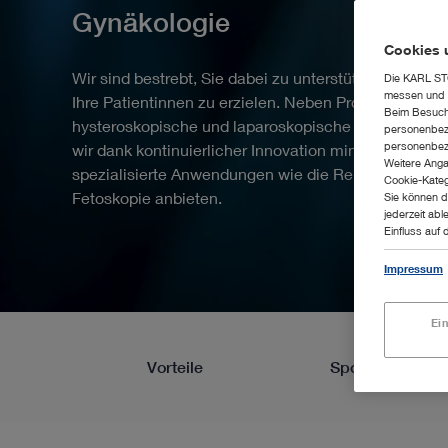
Gynäkologie
Cookies 
Wir sind bestrebt, Sie dabei zu unterstützen, das bes
Die KARL STO
messen und z
Ihre Patientinnen zu erzielen. Neben Produkten für
Beim Besuch 
hysteroskopische und laparoskopische Standardeing
personenbezo
personenbezo
wir dank kontinuierlicher Innovation miniaturisierte 
Weitere Anga
spezialisierte Anwendungen wie die Reproduktionsc
Cookie-Kateg
Fetoskopie anbieten.
Sie können d
jederzeit abl
Einfluss auf 
Impressum
Ei
Vorteile
Spotlight