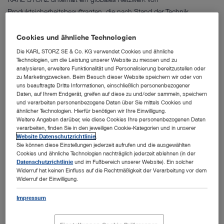
Produktsicherheitsbeauftragten, die nach Stand der Technik
Sicherheits- und Datenschutzfunktionen für unsere Produkte und
Dienstleistungen designen, entwickeln und einsetzen sowie
Cookies und ähnliche Technologien
risikoorientiert Sicherheitsvorfälle bearbeiten.
Die KARL STORZ SE & Co. KG verwendet Cookies und ähnliche
Technologien, um die Leistung unserer Website zu messen und zu
Die Anforderungen an Produktsicherheit sind eingebettet in das
analysieren, erweitere Funktionalität und Personalisierung bereitzustellen oder
zu Marketingzwecken. Beim Besuch dieser Website speichern wir oder von
KARL STORZ Security Framework welches sich aus der ISO27001,
uns beauftragte Dritte Informationen, einschließlich personenbezogener
dem NIST CSF sowie relevanten Industriestandards ableitet.
Daten, auf Ihrem Endgerät, greifen auf diese zu und/oder sammeln, speichern
und verarbeiten personenbezogene Daten über Sie mittels Cookies und
KARL STORZ unterstützt die koordinierte Veröffentlichung von
ähnlicher Technologien. Hierfür benötigen wir Ihre Einwilligung.
Weitere Angaben darüber, wie diese Cookies Ihre personenbezogenen Daten
entdeckten Schwachstellen und fördert Schwachstellentests durch
verarbeiten, finden Sie in den jeweiligen Cookie-Kategorien und in unserer
Sicherheitsforscher und Kunden, die KARL STORZ
Website Datenschutzrichtlinie
.
Sie können diese Einstellungen jederzeit aufrufen und die ausgewählten
verantwortungsbewusst darüber berichten.
Cookies und ähnliche Technologien nachträglich jederzeit ablehnen (in der
Datenschutzrichtlinie
und im Fußbereich unserer Website). Ein solcher
Wenn Sie potenzielle Sicherheits- und Datenschutzschwachstellen
Widerruf hat keinen Einfluss auf die Rechtmäßigkeit der Verarbeitung vor dem
Widerruf der Einwilligung.
bei unseren Produkten, Dienstleistungen oder Infrastrukturen, die
KARL STORZ zuzuordnen sind entdeckt haben, teilen Sie uns diese
Impressum
bitte über die folgende E-Mailadresse mit:
security@karlstorz.com