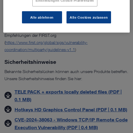
Einstellungen Cookie Präferenzen
Teilen Sie uns bitte den gefundenen Sachverhalt so aussagekräftig
wie möglich mit.
Alle ablehnen
Alle Cookies zulassen
Wir orientieren uns für eine gemeinsame Bearbeitung an den
Empfehlungen der FIRST.org
(
https://www.first.org/global/sigs/vulnerability-
coordination/multiparty/guidelines-v1.1
)
Sicherheitshinweise
Bekannte Sicherheitslücken können auch unsere Produkte betreffen.
Unsere Sicherheitshinweise finden Sie hier:
TELE PACK + exports locally deleted files (PDF |
0.1 MB)
Hotkeys HD Graphics Control Panel (PDF | 0.1 MB)
CVE-2024-38063 - Windows TCP/IP Remote Code
Execution Vulnerability (PDF | 0.4 MB)