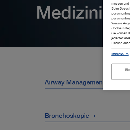
messen und z
Medizinisch
Beim Besuch 
personenbezo
personenbezo
Weitere Anga
Cookie-Kateg
Sie können d
jederzeit abl
Einfluss auf 
Impressum
Ei
Airway Management
Bronchoskopie