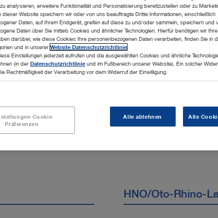
u analysieren, erweitere Funktionalität und Personalisierung bereitzustellen oder zu Marke
e Disziplinen
dieser Website speichern wir oder von uns beauftragte Dritte Informationen, einschließlich
gener Daten, auf Ihrem Endgerät, greifen auf diese zu und/oder sammeln, speichern und 
gene Daten über Sie mittels Cookies und ähnlicher Technologien. Hierfür benötigen wir Ihre 
ben darüber, wie diese Cookies Ihre personenbezogenen Daten verarbeiten, finden Sie in d
orien und in unserer
Website Datenschutzrichtlinie
.
iese Einstellungen jederzeit aufrufen und die ausgewählten Cookies und ähnliche Technologi
ehnen (in der
Datenschutzrichtlinie
und im Fußbereich unserer Website). Ein solcher Wider
die Rechtmäßigkeit der Verarbeitung vor dem Widerruf der Einwilligung.
nstellungen Cookie
Alle ablehnen
Alle Cooki
Präferenzen
Arthroskopie & Sp
HNO/Oto-Rhino-La