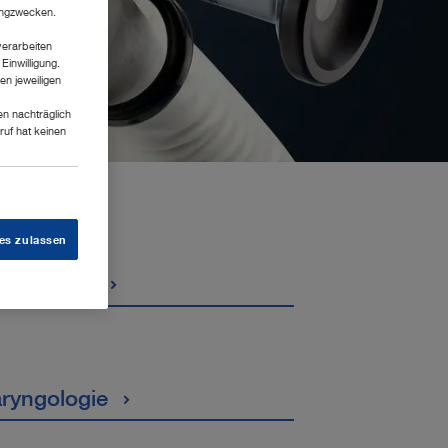
tingzwecken.
verarbeiten
Einwilligung.
en jeweiligen
en nachträglich
ruf hat keinen
es zulassen
ortmedizin
ryngologie