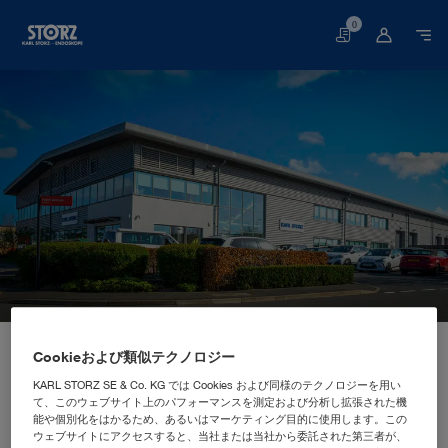
0
買
い
物
か
ご
スタートページ
当社について
企業研究
拠点
Cookieおよび類似テクノロジー
イギリス、スラウ: KARL STORZ Endoscopy (UK) Ltd.
海外販売マーケティング拠点
KARL STORZ Endoscopy (UK)
KARL STORZ SE & Co. KG では Cookies および同様のテクノロジーを用い
て、このウェブサイト上のパフォーマンスを測定および分析し拡張された機
Ltd.
能や個別化をはかるため、あるいはマーケティング目的に使用します。この
ウェブサイトにアクセスすると、当社または当社から委託された第三者が、