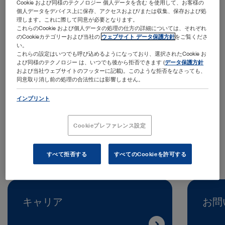
Cookie および同様のテクノロジー 個人データを含む を使用して、お客様の
個人データをデバイス上に保存、アクセスおよび/または収集、保存および処
理します。これに際して同意が必要となります。
これらのCookie および個人データの処理の仕方の詳細については、それぞれ
のCookieカテゴリーおよび当社の
ウェブサイト データ保護方針
をご覧くださ
い。
これらの設定はいつでも呼び込めるようになっており、選択されたCookie お
よび同様のテクノロジー は、いつでも後から拒否できます (
データ保護方針
および当社ウェブサイトのフッターに記載)。このような拒否をなさっても、
住所:
同意取り消し前の処理の合法性には影響しません。
KARL STORZ Endoscopy (UK) Ltd.
415 Perth Avenue
インプリント
SL1 4TQ Slough | UK
Cookieプレファレンス設定
電話:
+44 0 1753 503500
すべて拒否する
すべてのCookieを許可する
キャリア
お問