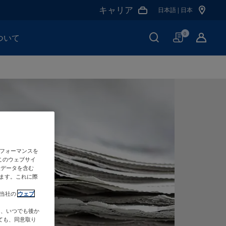
キャリア
日本語 | 日本
買
0
ついて
い
物
か
ご
のパフォーマンスを
このウェブサイ
人データを含む
ます。これに際
び当社の
ウェブ
は、いつでも後か
ても、同意取り