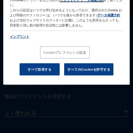
確認しました
い。
これらの設定はいつでも呼び込めるようになっており、選択されたCookie お
よび同様のテクノロジー は、いつでも後から拒否できます (
データ保護方針
キャンセルします
および当社ウェブサイトのフッターに記載)。このような拒否をなさっても、
同意取り消し前の処理の合法性には影響しません。
インプリント
サポート
Cookieプレファレンス設定
顧客サポート
すべて拒否する
すべてのCookieを許可する
お打合せ
ご利用にあたっての注意事項
製品のファイナンスを管理する
よく使われる
当社について