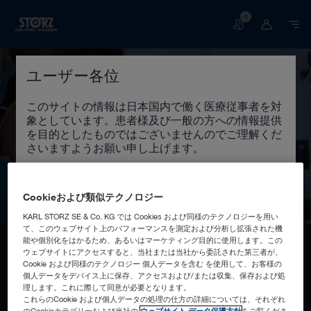
0
買
い
物
か
ユーザー各位
ご
このサイトの情報は日本国内で働く医療従事者を対
象としています。患者様及び一般の方への情報提供
を目的としたものではございませんのでご理解くだ
耳鼻咽喉科
さいますようお願い申し上げます。
医療従事者の方は、チェックボックスをクリックして
ください。
Cookieおよび類似テクノロジー
著作権：カールストルツ・エンドスコピー・ジャパ
KARL STORZ SE & Co. KG では Cookies および同様のテクノロジーを用い
ンの管理者による事前の許可なしに、使用すること
て、このウェブサイト上のパフォーマンスを測定および分析し拡張された機
スタートページ
人間医療
専門領域
耳鼻咽喉科
はできません。
能や個別化をはかるため、あるいはマーケティング目的に使用します。この
ウェブサイトにアクセスすると、当社または当社から委託された第三者が、
75 年以上にわたり、どこでもケアを可
日本語以外の言語で表示されている情報は、日本の
Cookie および同様のテクノロジー 個人データを含む を使用して、お客様の
医療従事者を対象としていません。
個人データをデバイス上に保存、アクセスおよび/または収集、保存および処
能にすることにより、耳鼻咽喉科の早
理します。これに際して同意が必要となります。
これらのCookie および個人データの処理の仕方の詳細については、それぞれ
期診断と介入を再定義してきました。
のCookieカテゴリーおよび当社の
ウェブサイト データ保護方針
をご覧くださ