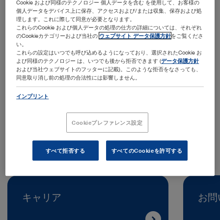
Cookie および同様のテクノロジー 個人データを含む を使用して、お客様の
個人データをデバイス上に保存、アクセスおよび/または収集、保存および処
理します。これに際して同意が必要となります。
これらのCookie および個人データの処理の仕方の詳細については、それぞれ
のCookieカテゴリーおよび当社の
ウェブサイト データ保護方針
をご覧くださ
い。
これらの設定はいつでも呼び込めるようになっており、選択されたCookie お
よび同様のテクノロジー は、いつでも後から拒否できます (
データ保護方針
および当社ウェブサイトのフッターに記載)。このような拒否をなさっても、
住所:
同意取り消し前の処理の合法性には影響しません。
KARL STORZ Endoscopy Korea Co., Ltd.
8‐9 Jeonui‐ro, Songpa-gu
インプリント
05836 Seoul | South Korea
Cookieプレファレンス設定
電話:
+82 70 4350 7474
すべて拒否する
すべてのCookieを許可する
キャリア
お問