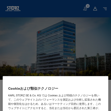
0
買
い
物
か
ご
スタートページ
当社について
企業研究
拠点
Cookieおよび類似テクノロジー
韓国、ソウル: KARL STORZ Endoscopy Korea Co., Ltd.
海外販売マーケティング拠点
KARL STORZ Endoscopy Korea
KARL STORZ SE & Co. KG では Cookies および同様のテクノロジーを用い
て、このウェブサイト上のパフォーマンスを測定および分析し拡張された機
Co., Ltd.
能や個別化をはかるため、あるいはマーケティング目的に使用します。この
ウェブサイトにアクセスすると、当社または当社から委託された第三者が、