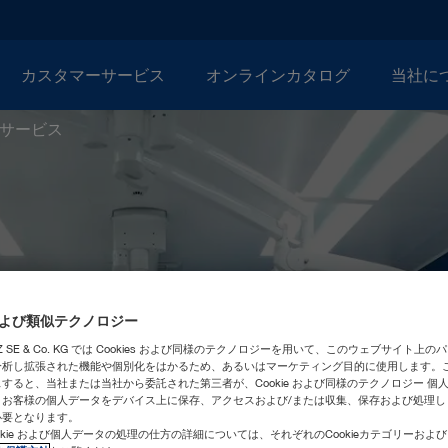
カスタマーサービス
オンラインカタログ
当社に
サービス
eおよび類似テクノロジー
ORZ SE & Co. KG では Cookies および同様のテクノロジーを用いて、このウェブサイト上
分析し拡張された機能や個別化をはかるため、あるいはマーケティング目的に使用します。
すると、当社または当社から委託された第三者が、Cookie および同様のテクノロジー 個
、お客様の個人データをデバイス上に保存、アクセスおよび/または収集、保存および処理し
必要となります。
okie および個人データの処理の仕方の詳細については、それぞれのCookieカテゴリーおよ