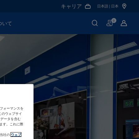
キャリア
日本語 | 日本
買
0
ついて
い
物
か
ご
のパフォーマンスを
このウェブサイ
人データを含む
ます。これに際
び当社の
ウェブ