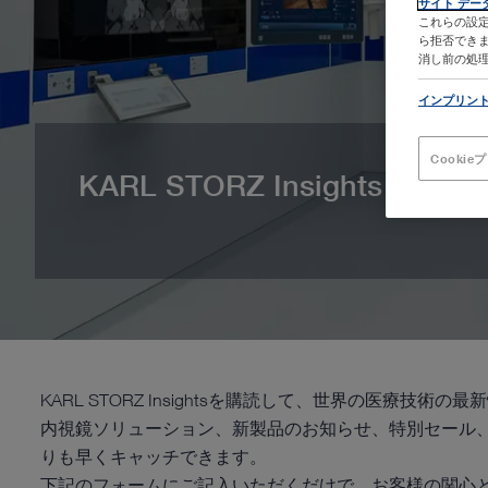
サイト デー
これらの設定
ら拒否できま
消し前の処
インプリン
Cooki
KARL STORZ Insights
KARL STORZ Insightsを購読して、世界の医療技
内視鏡ソリューション、新製品のお知らせ、特別セール
りも早くキャッチできます。
下記のフォームにご記入いただくだけで、お客様の関心