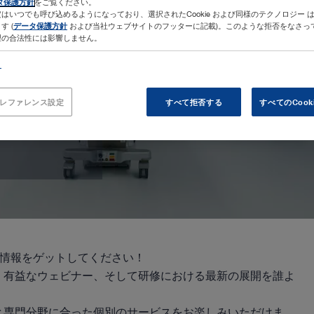
タ保護方針
をご覧ください。
はいつでも呼び込めるようになっており、選択されたCookie および同様のテクノロジー 
す (
データ保護方針
および当社ウェブサイトのフッターに記載)。このような拒否をなさっ
理の合法性には影響しません。
ト
eプレファレンス設定
すべて拒否する
すべてのCook
術の最新情報をゲットしてください！
、有益なウェビナー、そして研修における最新の展開を誰よ
と専門分野に合った個別のサービスをお楽しみいただけま