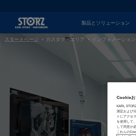
製品とソリューション
スタートページ
カスタマーエリア
インフォメーション
Cooki
KARL ST
測定および
トにアクセス
を使用して
して同意が
これらのCo