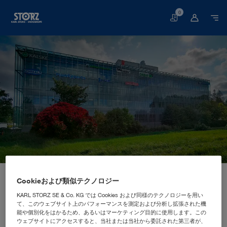
0
買
い
物
か
ご
スタートページ
当社について
企業研究
拠点
Cookieおよび類似テクノロジー
フィンランド、ヴァンター: KARL STORZ Endoscopy Suomi Oy
海外販売マーケティング拠点
KARL STORZ Endoscopy Suomi
KARL STORZ SE & Co. KG では Cookies および同様のテクノロジーを用い
て、このウェブサイト上のパフォーマンスを測定および分析し拡張された機
Oy
能や個別化をはかるため、あるいはマーケティング目的に使用します。この
ウェブサイトにアクセスすると、当社または当社から委託された第三者が、