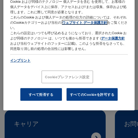
Cookie および同様のテクノロジー 個人データを含む を使用して、お客様の
個人データをデバイス上に保存、アクセスおよび/または収集、保存および処
理します。これに際して同意が必要となります。
これらのCookie および個人データの処理の仕方の詳細については、それぞれ
のCookieカテゴリーおよび当社の
ウェブサイト データ保護方針
をご覧くださ
い。
これらの設定はいつでも呼び込めるようになっており、選択されたCookie お
よび同様のテクノロジー は、いつでも後から拒否できます (
データ保護方針
および当社ウェブサイトのフッターに記載)。このような拒否をなさっても、
住所:
同意取り消し前の処理の合法性には影響しません。
KARL STORZ Endoscopy Suomi Oy
Taivaltie 5
インプリント
01610 Vantaa | Finland
Cookieプレファレンス設定
電話:
+358 400 234 487
すべて拒否する
すべてのCookieを許可する
キャリア
お問