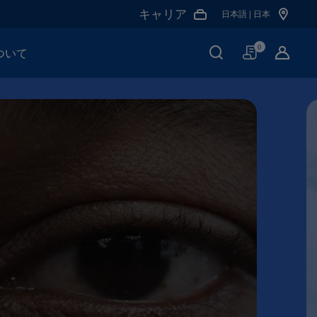
キャリア
日本語 | 日本
買
0
ついて
い
物
か
ご