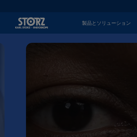
製品とソリューション
内
視
鏡
の
世
界
へ