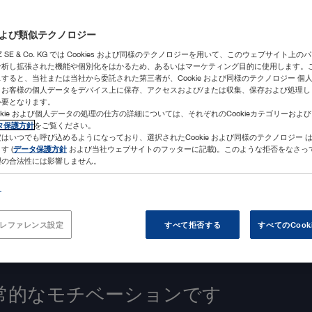
eおよび類似テクノロジー
ORZ SE & Co. KG では Cookies および同様のテクノロジーを用いて、このウェブサイト上
分析し拡張された機能や個別化をはかるため、あるいはマーケティング目的に使用します。
すると、当社または当社から委託された第三者が、Cookie および同様のテクノロジー 個
、お客様の個人データをデバイス上に保存、アクセスおよび/または収集、保存および処理し
必要となります。
okie および個人データの処理の仕方の詳細については、それぞれのCookieカテゴリーおよ
タ保護方針
をご覧ください。
はいつでも呼び込めるようになっており、選択されたCookie および同様のテクノロジー 
す (
データ保護方針
および当社ウェブサイトのフッターに記載)。このような拒否をなさっ
理の合法性には影響しません。
ト
eプレファレンス設定
すべて拒否する
すべてのCook
常的なモチベーションです