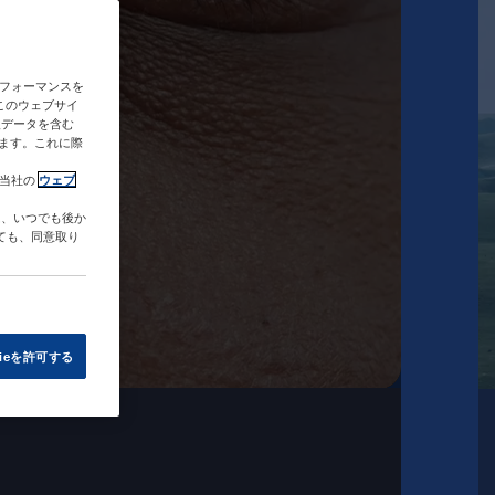
のパフォーマンスを
このウェブサイ
人データを含む
ます。これに際
び当社の
ウェブ
は、いつでも後か
ても、同意取り
ieを許可する