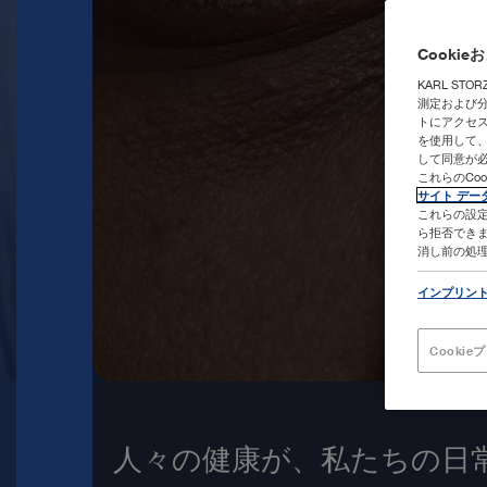
よ
Cooki
う
KARL ST
測定および
トにアクセス
こ
を使用して
して同意が
これらのCo
そ
サイト デー
これらの設定
ら拒否できま
|
消し前の処
インプリン
KARL
Cooki
STORZ
Endoskope
人々の健康が、私たちの日