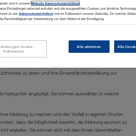
orien und in unserer
Website Datenschutzrichtlinie
.
n Vorfall online oder telefonisch rund um die Uhr in
iese Einstellungen jederzeit aufrufen und die ausgewählten Cookies und ähnliche Technologi
ehnen (in der
Datenschutzrichtlinie
und im Fußbereich unserer Website). Ein solcher Wider
ym.
die Rechtmäßigkeit der Verarbeitung vor dem Widerruf der Einwilligung.
sch tätigen wollen.
and Sie sich befinden und auf welches Land sich Ihr Anliegen
nstellungen Cookie
Alle ablehnen
Alle Cooki
Präferenzen
hem Land Sie sich befinden. Es wird Ihnen dann die
Meldung einreichen können.
tzhinweis zu lesen und Ihre Einverständniserklärung zur
erte Kategorien angezeigt. Sie können auswählen in welche
Ihrer Meldung zu machen und den Vorfall in eigenen Worten
formiert, dass die Möglichkeit besteht, die Meldung anonym zu
icht erstellen. Sie können sich mit dem Ihnen übermittelten