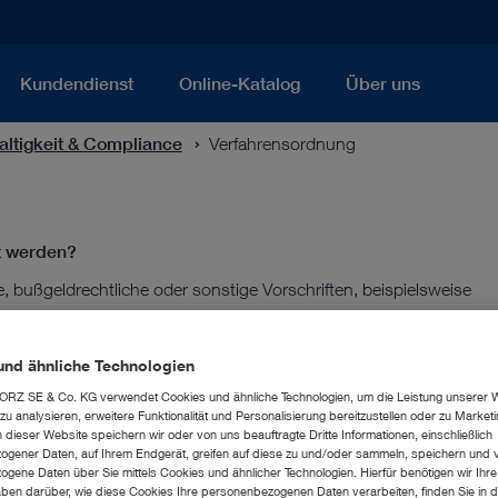
Kundendienst
Online-Katalog
Über uns
ltigkeit & Compliance
Verfahrensordnung
et werden?
 bußgeldrechtliche oder sonstige Vorschriften, beispielsweise
ten in Zusammenhang mit der Geschäftstätigkeit von KARL
dere tatsächliche oder mögliche Verstöße gegen Gesetze im
und ähnliche Technologien
tzes sowie Verletzungen und Risiken im sachlichen
RZ SE & Co. KG verwendet Cookies und ähnliche Technologien, um die Leistung unserer 
ichtengesetzes.
u analysieren, erweitere Funktionalität und Personalisierung bereitzustellen oder zu Marke
dieser Website speichern wir oder von uns beauftragte Dritte Informationen, einschließlich
gener Daten, auf Ihrem Endgerät, greifen auf diese zu und/oder sammeln, speichern und 
gene Daten über Sie mittels Cookies und ähnlicher Technologien. Hierfür benötigen wir Ihre 
ben darüber, wie diese Cookies Ihre personenbezogenen Daten verarbeiten, finden Sie in d