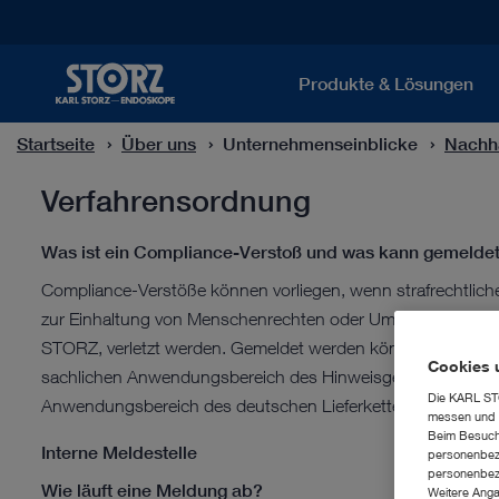
Produkte & Lösungen
Startseite
Über uns
Unternehmenseinblicke
Nachha
Verfahrensordnung
Was ist ein Compliance-Verstoß und was kann gemeld
Compliance-Verstöße können vorliegen, wenn strafrechtliche,
zur Einhaltung von Menschenrechten oder Umweltvorschrif
STORZ, verletzt werden. Gemeldet werden können insbeson
Cookies 
sachlichen Anwendungsbereich des Hinweisgeberschutzgese
Die KARL STO
Anwendungsbereich des deutschen Lieferkettensorgfaltspfl
messen und z
Beim Besuch 
Interne Meldestelle
personenbezo
personenbezo
Wie läuft eine Meldung ab?
Weitere Anga