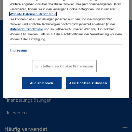
Weitere Angaben darüber, wie diese Cookies Ihre personenbezogenen Daten
verarbeiten, finden Sie in den jeweiligen Cookie-Kategorien und in unserer
Website Datenschutzrichtlinie
.
Sie können diese Einstellungen jederzeit aufrufen und die ausgewählten
Cookies und ähnliche Technologien nachträglich jederzeit ablehnen (in der
Datenschutzrichtlinie
und im Fußbereich unserer Website). Ein solcher
Widerruf hat keinen Einfluss auf die Rechtmäßigkeit der Verarbeitung vor dem
Widerruf der Einwilligung.
Unterstützung
Impressum
Kundenservice
Einstellungen Cookie Präferenzen
Kontakt
Alle ablehnen
Alle Cookies zulassen
Gebrauchsanweisungen
Finanzierungslösungen
Lieferanten
Häufig verwendet