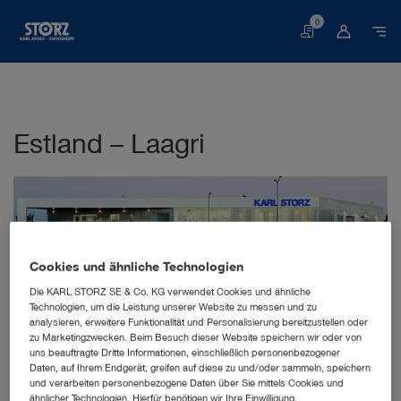
0
Warenkorb
Estland – Laagri
Cookies und ähnliche Technologien
Die KARL STORZ SE & Co. KG verwendet Cookies und ähnliche
Technologien, um die Leistung unserer Website zu messen und zu
analysieren, erweitere Funktionalität und Personalisierung bereitzustellen oder
KARL STORZ Video Endoscopy Estonia OÜ
zu Marketingzwecken. Beim Besuch dieser Website speichern wir oder von
Pärnu mnt 556b
uns beauftragte Dritte Informationen, einschließlich personenbezogener
76401 Harju mk, Laagri
Daten, auf Ihrem Endgerät, greifen auf diese zu und/oder sammeln, speichern
Estland
und verarbeiten personenbezogene Daten über Sie mittels Cookies und
ähnlicher Technologien. Hierfür benötigen wir Ihre Einwilligung.