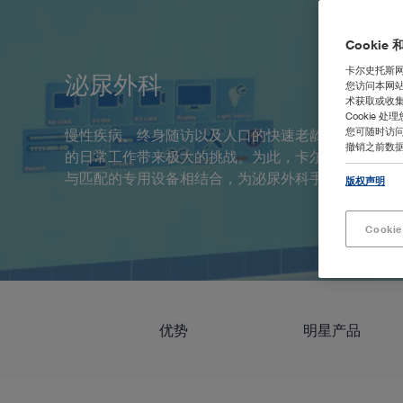
Cookie
卡尔史托斯网
泌尿外科
您访问本网站
术获取或收
Cookie 
您可随时访问
慢性疾病、终身随访以及人口的快速老龄化，均为泌
撤销之前数
的日常工作带来极大的挑战。为此，卡尔史托斯将精
与匹配的专用设备相结合，为泌尿外科手术提供多种
版权声明
Cooki
优势
明星产品