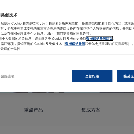
 和类似技术
站使用 Cookie 和类似技术，用于检测和分析网站性能，提供增强功能和个性化内容，或者
时，卡尔史托斯或委托的第三方会在您的终端设备内存储包括个人数据在内的信息，并借助 Coo
集以及存储和处理此类个人信息。因此，我们需要您的同意许可。
处理您个人数据的相关信息，请参阅各类 Cookie 以及卡尔史托斯
数据保护条例网页
。
偏好选项，撤销所选的 Cookie 及类似技术（
数据保护条例
和卡尔史托斯网站的页面底部）
尿外科临床医生
据处理的合法性。
密的内镜和器械
微创解决方案。
e 偏好选项
全部拒绝
接受全部
重点产品
集成方案