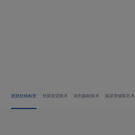
膀胱软镜检查
经尿道切除术
前列腺剜除术
输尿管镜取石术