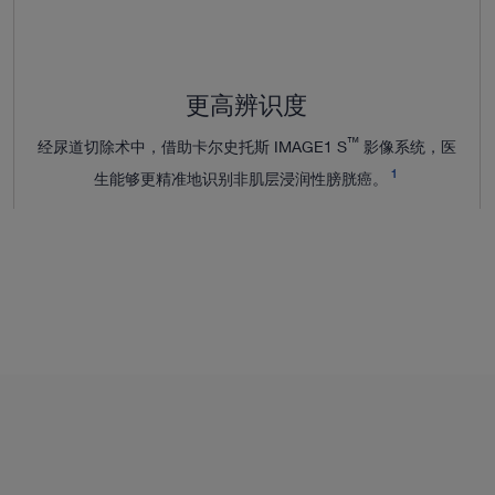
更高辨识度
™
经尿道切除术中，借助卡尔史托斯 IMAGE1 S
影像系统，医
1
生能够更精准地识别非肌层浸润性膀胱癌。