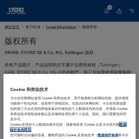
0
购
物
车
网站首页
客户区域
Legal Information
版权所有
版权所有
©KARL STORZ SE & Co. KG, Tuttlingen 版权
所有产品图片，产品说明和文字属于在图特林根（Tuttlingen）
KARL STORZ SE & Co. KG 公司的财产。第三方如需使用和复制则
要得到特别批准。
Cookie 和类似技术
我们将保留所有权利。
卡尔史托斯网站使用 Cookie 和类似技术，用于检测和分析网站性能，提供增强
功能和个性化内容，或者用于营销目的。当您访问本网站时，卡尔史托斯或委
托的第三方会在您的终端设备内存储包括个人数据在内的信息，并借助 Cookie
Icons © 2021 Luca Burgio – MIT License
和类似技术获取或收集以及存储和处理此类个人信息。因此，我们需要您的同
意许可。
Details
Cookie 处理您个人数据的相关信息，请参阅各类 Cookie 以及卡尔史托斯
数据
保护条例网页
。
您可随时访问偏好选项，撤销所选的 Cookie 及类似技术（
数据保护条例
和卡尔