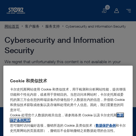
0
购
物
车
网站首页
客户服务
服务支持
Cybersecurity and Information Security
Cybersecurity and Information
Security
We regret that unfortunately this content is not available in your
language variant. Please switch to one of the available languages,
German or English, in the upper navigation bar.
Cookie 和类似技术
卡尔史托斯网站使用 Cookie 和类似技术，用于检测和分析网站性能，提供增强
功能和个性化内容，或者用于营销目的。当您访问本网站时，卡尔史托斯或委
托的第三方会在您的终端设备内存储包括个人数据在内的信息，并借助 Cookie
和类似技术获取或收集以及存储和处理此类个人信息。因此，我们需要您的同
意许可。
Cookie 处理您个人数据的相关信息，请参阅各类 Cookie 以及卡尔史托斯
数据
保护条例网页
。
您可随时访问偏好选项，撤销所选的 Cookie 及类似技术（
数据保护条例
和卡尔
史托斯网站的页面底部），撤销后不会影响撤销之前数据处理的合法性。