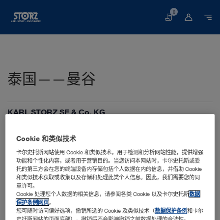
0
购
物
车
泰国——曼谷
KARL STORZ SE & Co. KG
Samyan Mitrtown, Tower zone, 27th Floors, Unit
S27059
Cookie 和类似技术
Rama IV Road, Wangmai, Pathumwan
10330 Bangkok
卡尔史托斯网站使用 Cookie 和类似技术，用于检测和分析网站性能，提供增强
功能和个性化内容，或者用于营销目的。当您访问本网站时，卡尔史托斯或委
泰国
托的第三方会在您的终端设备内存储包括个人数据在内的信息，并借助 Cookie
+66 2017 7135
和类似技术获取或收集以及存储和处理此类个人信息。因此，我们需要您的同
info-th@karlstorz.com
意许可。
Cookie 处理您个人数据的相关信息，请参阅各类 Cookie 以及卡尔史托斯
数据
保护条例网页
。
您可随时访问偏好选项，撤销所选的 Cookie 及类似技术（
数据保护条例
和卡尔
史托斯网站的页面底部），撤销后不会影响撤销之前数据处理的合法性。