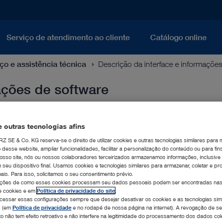
Serviço de atendimento ao cliente
Catálogo online
ço e assistência técnica
Descrição da interface e informaçõe
ações de software
 outras tecnologias afins
| 1.0 MB)
 SE & Co. KG reserva-se o direito de utilizar cookies e outras tecnologias similares para m
esse website, ampliar funcionalidades, facilitar a personalização do conteúdo ou para fins 
 nosso site, nós ou nossos colaboradores terceirizados armazenamos informações, inclusiv
 seu dispositivo final. Usamos cookies e tecnologias similares para armazenar, coletar e p
 0.3 MB)
is. Para isso, solicitamos o seu consentimento prévio.
ações de como esses cookies processam seu dados pessoais podem ser encontradas nas
e cookies e em
Política de privacidade do site
.
essar essas configurações sempre que desejar desativar os cookies e as tecnologias sim
nt (PDF | 1.0 MB)
s (em
Política de privacidade
e no rodapé de nossa página na internet). A revogação de s
o não tem efeito retroativo e não interfere na legitimidade do processamento dos dados co
tatement (PDF | 0.6 MB)