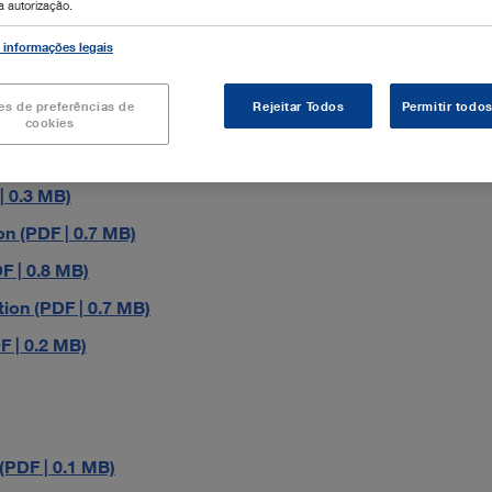
 autorização.
(PDF | 0.2 MB)
 informações legais
O (PDF | 0.4 MB)
es de preferências de
Rejeitar Todos
Permitir todo
cookies
 0.3 MB)
n (PDF | 0.7 MB)
 | 0.8 MB)
ion (PDF | 0.7 MB)
 | 0.2 MB)
PDF | 0.1 MB)