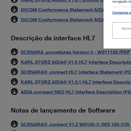
revogação da
DICOM Conformance Statement AIDA HD Connect 
Contactos e
DICOM Conformance Statement AIDA compact NE
Ajust
Descrição da interface HL7
SCENARA .procedures Version 3 - WS11120 (PDF |
KARL STORZ AIDA® V1.5 HL7 Interface Descriptio
SCENARA® .connect HL7 Interface Statement (PDF
KARL STORZ AIDA® V1.3.1 HL7 Interface Descript
AIDA compact NEO HL7 Interface Description (PDF
Notas de lançamento de Software
SCENARA® .connect V1.2 WS100-C (WS 100-CO) (