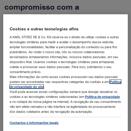
compromisso com a
sustentabilidade
Presentes em nosso portfólio desde 1982, os endoscópios flexíveis
Cookies e outras tecnologias afins
reutilizáveis contribuíram significativamente para importantes
A KARL STORZ SE & Co. KG reserva-se o direito de utilizar cookies e outras
avanços na medicina e para a qualidade do atendimento aos
tecnologias similares para medir e avaliar o desempenho desse website,
ampliar funcionalidades, facilitar a personalização do conteúdo ou para fins
pacientes. Além disso, desenvolvemos endoscópios flexíveis
publicitários. Ao visitar o nosso site, nós ou nossos colaboradores
descartáveis com o objetivo de oferecer mais opções aos cirurgiões
terceirizados armazenamos informações, inclusive dados pessoais, em seu
dispositivo final. Usamos cookies e tecnologias similares para armazenar,
e atender às diversas demandas do setor de saúde global. Os
coletar e processar seus dados pessoais. Para isso, solicitamos o seu
endoscópios flexíveis se destacam pela versatilidade e são
consentimento prévio.
amplamente utilizados em diversas aplicações diagnósticas e
Mais informações de como esses cookies processam seu dados pessoais
podem ser encontradas nas respectivas categorias de cookies e em
Política
terapêuticas - como na gestão das vias aéreas e em urologia, p. ex..
de privacidade do site
.
Mas por que um portfólio híbrido é tão importante para atender os
Você pode acessar essas configurações sempre que desejar desativar os
cookies e as tecnologias similares selecionadas (em
Política de privacidade
requisitos médicos e ao mesmo tempo promover a
e no rodapé de nossa página na internet). A revogação de seu consentimento
sustentabilidade?
não tem efeito retroativo e não interfere na legitimidade do processamento
dos dados coletados antes da revogação da autorização.
Contactos e informações legais