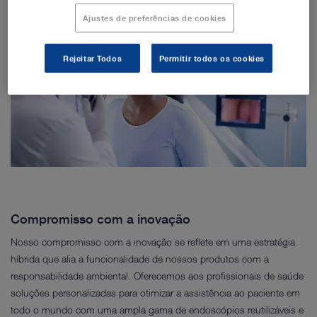
Ajustes de preferências de cookies
Rejeitar Todos
Permitir todos os cookies
Compromisso com a inovação
Nosso compromisso com a inovação se reflete em uma estratégia
híbrida que alia a funcionalidade de nossos produtos com a
responsabilidade ambiental. Oferecemos aos profissionais de saúde
soluções personalizadas para otimizar a assistência ao paciente em
todo o mundo com uma ampla gama de endoscópios reutilizáveis e