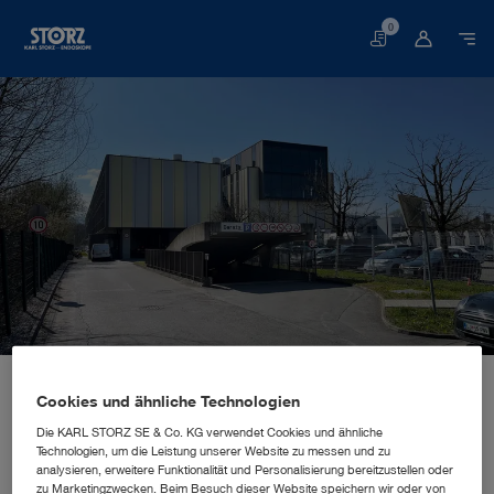
0
Warenkorb
Startseite
Über uns
Unternehmenseinblicke
Standorte
Slowenien, Ljubljana: KARL STORZ Endoskopija d.o.o.
VERTRIEBS- UND MARKETINGNIEDERLASSUNG
Cookies und ähnliche Technologien
KARL STORZ Endoskopija d.o.o.
Die KARL STORZ SE & Co. KG verwendet Cookies und ähnliche
Technologien, um die Leistung unserer Website zu messen und zu
analysieren, erweitere Funktionalität und Personalisierung bereitzustellen oder
zu Marketingzwecken. Beim Besuch dieser Website speichern wir oder von