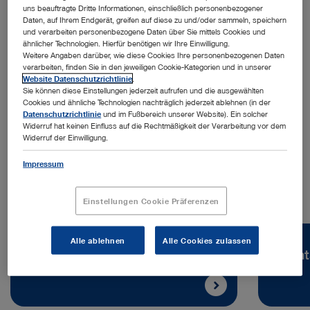
uns beauftragte Dritte Informationen, einschließlich personenbezogener
Daten, auf Ihrem Endgerät, greifen auf diese zu und/oder sammeln, speichern
und verarbeiten personenbezogene Daten über Sie mittels Cookies und
ähnlicher Technologien. Hierfür benötigen wir Ihre Einwilligung.
Weitere Angaben darüber, wie diese Cookies Ihre personenbezogenen Daten
verarbeiten, finden Sie in den jeweiligen Cookie-Kategorien und in unserer
Adresse:
Website Datenschutzrichtlinie
.
Sie können diese Einstellungen jederzeit aufrufen und die ausgewählten
KARL STORZ Endoskopija d.o.o.
Cookies und ähnliche Technologien nachträglich jederzeit ablehnen (in der
Cesta v Gorice 34B
Datenschutzrichtlinie
und im Fußbereich unserer Website). Ein solcher
1000 Ljubljana | Slowenien
Widerruf hat keinen Einfluss auf die Rechtmäßigkeit der Verarbeitung vor dem
Widerruf der Einwilligung.
Telefon:
+386 1 620 5880
Impressum
Einstellungen Cookie Präferenzen
Alle ablehnen
Alle Cookies zulassen
Karriere
Kont