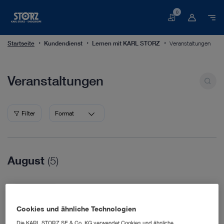
0
Warenkorb
Startseite
Kundendienst
Lernen mit KARL STORZ
Veranstaltungen
Veranstaltungen
Veranstaltungen
Filter
Format
August
(5)
16.08.2026
WVC Nashville
Cookies und ähnliche Technologien
Veterinary Medicine
18.08.2026
Die KARL STORZ SE & Co. KG verwendet Cookies und ähnliche