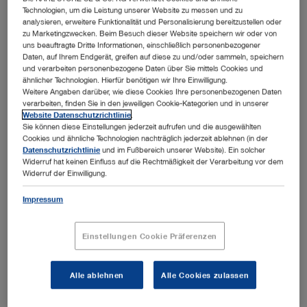
Technologien, um die Leistung unserer Website zu messen und zu
Nashville, USA
Details ansehen
analysieren, erweitere Funktionalität und Personalisierung bereitzustellen oder
Vor Ort
zu Marketingzwecken. Beim Besuch dieser Website speichern wir oder von
uns beauftragte Dritte Informationen, einschließlich personenbezogener
Daten, auf Ihrem Endgerät, greifen auf diese zu und/oder sammeln, speichern
24.08.2026
und verarbeiten personenbezogene Daten über Sie mittels Cookies und
SA Thora/Adv Lap Lab
ähnlicher Technologien. Hierfür benötigen wir Ihre Einwilligung.
Veterinary Medicine
Weitere Angaben darüber, wie diese Cookies Ihre personenbezogenen Daten
28.08.2026
verarbeiten, finden Sie in den jeweiligen Cookie-Kategorien und in unserer
Website Datenschutzrichtlinie
.
Sie können diese Einstellungen jederzeit aufrufen und die ausgewählten
Fort Collins, USA
Details ansehen
Vor Ort
Cookies und ähnliche Technologien nachträglich jederzeit ablehnen (in der
Datenschutzrichtlinie
und im Fußbereich unserer Website). Ein solcher
Widerruf hat keinen Einfluss auf die Rechtmäßigkeit der Verarbeitung vor dem
Widerruf der Einwilligung.
25.08.2026
ESAVS Soft Tissue Surgery IV
Impressum
Veterinary Medicine
29.08.2026
Einstellungen Cookie Präferenzen
Warsaw, Poland
Details ansehen
Vor Ort
Alle ablehnen
Alle Cookies zulassen
31.08.2026
KS Online Suturing Course - September
Morning