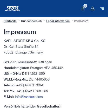
0
Warenkorb
Startseite
Kundenbereich
Legal Information
Impressum
Impressum
KARL STORZ SE & Co. KG
Dr.-Karl-Storz-Straße 34
78532 Tuttlingen/Germany
Sitz der Gesellschaft:
Tuttlingen
Handelsregister:
Stuttgart HRA 450442
USt.-ID-Nr.:
DE 142931059
WEEE-Reg.-Nr.:
DE 74465858
Telefon:
+49 (0)7461 708-0
Telefax:
+49 (0)7461 708-105
E-Mail:
info@karlstorz.com
Persönlich haftender Gesellschafter: