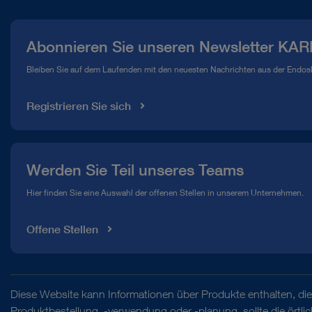
Presse
Abonnieren Sie unseren Newsletter KAR
Compliance Hotline
Bleiben Sie auf dem Laufenden mit den neuesten Nachrichten aus der Endos
Mediathek
Registrieren Sie sich
Werden Sie Teil unseres Teams
Hier finden Sie eine Auswahl der offenen Stellen in unserem Unternehmen.
Offene Stellen
Diese Website kann Informationen über Produkte enthalten, die 
Produktbestellung, -verwendung oder -planung, sollte die örtl