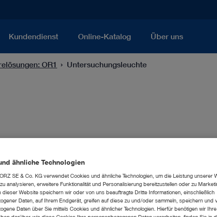
Kundendienst
Online-Katalog
Über uns
arelösungen: OR1
Untersuchungsleuchte
und ähnliche Technologien
RZ SE & Co. KG verwendet Cookies und ähnliche Technologien, um die Leistung unserer 
u analysieren, erweitere Funktionalität und Personalisierung bereitzustellen oder zu Marke
dieser Website speichern wir oder von uns beauftragte Dritte Informationen, einschließlich
2 Produkte
Seite
gener Daten, auf Ihrem Endgerät, greifen auf diese zu und/oder sammeln, speichern und 
gene Daten über Sie mittels Cookies und ähnlicher Technologien. Hierfür benötigen wir Ihre 
ben darüber, wie diese Cookies Ihre personenbezogenen Daten verarbeiten, finden Sie in d