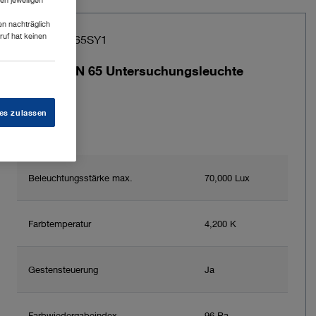
en nachträglich
ruf hat keinen
Art.-Nr.: WL65SY1
LEDVISION 65 Untersuchungsleuchte
es zulassen
Beleuchtungsstärke max.
70,000 Lux
Farbtemperatur
4,200 K
Gestensteuerung
Ja
Farbwiedergabeindex
96 Ra