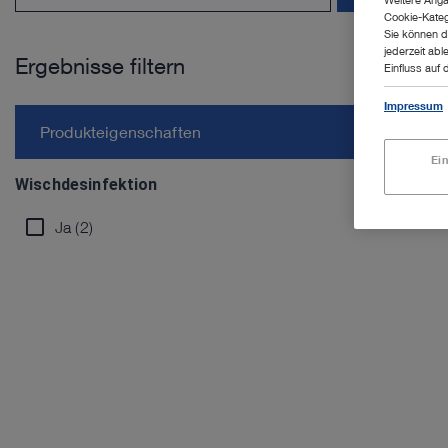
Cookie-Kateg
Sie können d
jederzeit abl
Ergebnisse filtern
Einfluss auf 
Impressum
Produkteigenschaften
Ei
Wischdesinfektion
Ja (2)