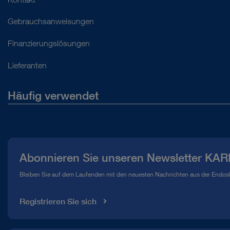
Gebrauchsanweisungen
Finanzierungslösungen
Lieferanten
Häufig verwendet
Über uns
Presse
Abonnieren Sie unseren Newsletter KAR
Compliance Hotline
Bleiben Sie auf dem Laufenden mit den neuesten Nachrichten aus der Endos
Mediathek
Registrieren Sie sich