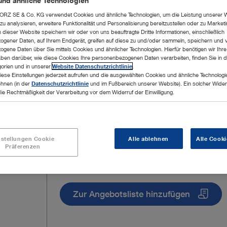
und ähnliche Technologien
RZ SE & Co. KG verwendet Cookies und ähnliche Technologien, um die Leistung unserer 
u analysieren, erweitere Funktionalität und Personalisierung bereitzustellen oder zu Marke
dieser Website speichern wir oder von uns beauftragte Dritte Informationen, einschließlich
gener Daten, auf Ihrem Endgerät, greifen auf diese zu und/oder sammeln, speichern und 
gene Daten über Sie mittels Cookies und ähnlicher Technologien. Hierfür benötigen wir Ihre 
ben darüber, wie diese Cookies Ihre personenbezogenen Daten verarbeiten, finden Sie in d
orien und in unserer
Website Datenschutzrichtlinie
.
iese Einstellungen jederzeit aufrufen und die ausgewählten Cookies und ähnliche Technologi
ehnen (in der
Datenschutzrichtlinie
und im Fußbereich unserer Website). Ein solcher Wider
die Rechtmäßigkeit der Verarbeitung vor dem Widerruf der Einwilligung.
nstellungen Cookie
Alle ablehnen
Alle Cooki
Präferenzen
Zur Angebotsliste hinzufügen