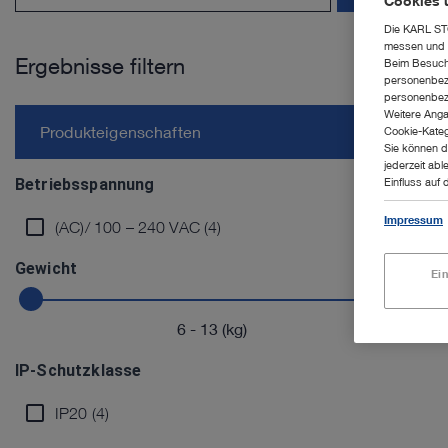
Cookies 
Die KARL STO
messen und z
Ergebnisse filtern
Beim Besuch 
personenbezo
personenbezo
Weitere Anga
Produkteigenschaften
Cookie-Kateg
Sie können d
jederzeit abl
Betriebsspannung
Einfluss auf 
Impressum
(AC)/ 100 – 240 VAC (4)
Gewicht
Ei
6
-
13
(kg)
IP-Schutzklasse
IP20 (4)