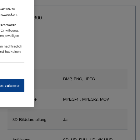
Website zu
tingzwecken.
Art.-Nr.: WD300
verarbeiten
AIDA
Einwilligung.
en jeweiligen
en nachträglich
ruf hat keinen
Bildformate
BMP, PNG, JPEG
es zulassen
Videoformate
MPEG-4 , MPEG-2, MOV
3D-Bilddarstellung
Ja
Auflösung
SD, HD, FULL HD, 4K UHD