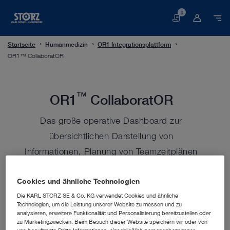
0
Warenkorb
Startseite
Humanmedizin
OR1 Integrationsplattform
OR1™ CollaboratOR
™
OR1
CollaboratOR
Das große operative Dashboard zur
übersichtlichen Darstellung von
Informationen, Planung von Teamzeitplänen
und harmonischen Zusammenarbeit mit
Cookies und ähnliche Technologien
Ihrem Team.
Die KARL STORZ SE & Co. KG verwendet Cookies und ähnliche
Technologien, um die Leistung unserer Website zu messen und zu
analysieren, erweitere Funktionalität und Personalisierung bereitzustellen oder
Google Play download
zu Marketingzwecken. Beim Besuch dieser Website speichern wir oder von