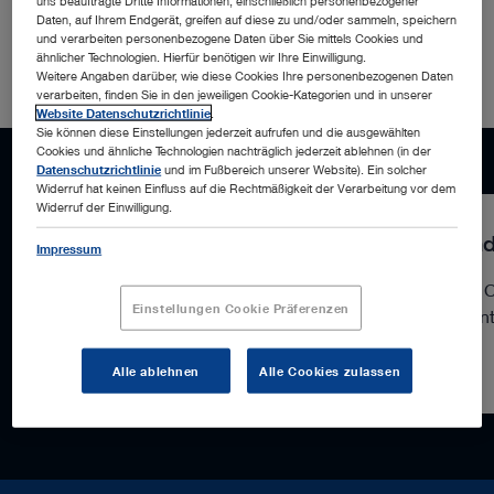
uns beauftragte Dritte Informationen, einschließlich personenbezogener
Daten, auf Ihrem Endgerät, greifen auf diese zu und/oder sammeln, speichern
App Store iOS download
und verarbeiten personenbezogene Daten über Sie mittels Cookies und
ähnlicher Technologien. Hierfür benötigen wir Ihre Einwilligung.
Weitere Angaben darüber, wie diese Cookies Ihre personenbezogenen Daten
verarbeiten, finden Sie in den jeweiligen Cookie-Kategorien und in unserer
Website Datenschutzrichtlinie
.
Sie können diese Einstellungen jederzeit aufrufen und die ausgewählten
Cookies und ähnliche Technologien nachträglich jederzeit ablehnen (in der
Datenschutzrichtlinie
und im Fußbereich unserer Website). Ein solcher
Widerruf hat keinen Einfluss auf die Rechtmäßigkeit der Verarbeitung vor dem
Widerruf der Einwilligung.
macOS
Win
Impressum
OR1 CollaboratOR App
OR1 C
Einstellungen Cookie Präferenzen
herunterladen
herun
Alle ablehnen
Alle Cookies zulassen