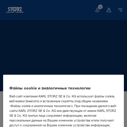
0
Корзина
Файлы cookie и аналогичные технологии
Главная
О нас
Информация о компании
Веб-сайт компании KARL STORZ SE & Co. KG использует файлы cookie,
веб-маяки (beacons) и встроенные скрипты (под общим названием
Территориальные подразделения
ПРОИЗВОДСТВЕННАЯ ДОЧЕРНЯЯ КОМПАНИЯ
«Файлы cookie и аналогичные технологии»). При посещении данного веб-
KARL STORZ SE & Co. KG
Германия, Нойхаузен: KARL STORZ SE & Co. KG
сайта KARL STORZ SE & Co. KG или действующие от имени KARL STORZ
SE & Co. KG третьи лица сохраняют информацию, включая
персональные данные на Вашем конечном устройстве и/или получают
доступ к сохраненной на Вашем конечном устройстве информации,