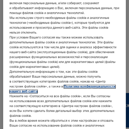
включая персональные данные, и/или собирают, сохраняют
и обрабатывают информацию о Вас, включая персональные данные, при
помощи файлов cookie и аналогичных технологий.
Мы используем строго необходимые файлы cookie и аналогичные
технологии («необходимые файлы cookie»), которые требуются для
использования и просмотра данного веб-сайта. Эти файлы cookie
Адрес:
нельзя отключить.
При условии Вашего согласия мы также можем использовать
KARL STORZ SE & Co. KG
дополнительные файлы cookie и аналогичные технологии. Эти файлы
Take-Off Gewerbepark 83
cookie используются в том числе для оценки и анализа эффективности
78579 Neuhausen ob Eck | Germany
нашего веб-сайта (эксплуатационные файлы cookie), для обеспечения
расширенных функциональных возможностей и персонализации
(функциональные файлы cookie) или для маркетинговых целей (файлы
Телефон:
+49 7461 708-0
cookie для маркетинговых целей).
Дополнительную информацию о том, как эти файлы cookie
обрабатывают Ваши персональные данные, можно получить
в соответствующих категориях файлов cookie, нажав на «Центр
настроек файлов cookie», а также в
Политике конфиденциальности
нашего веб-сайта
.
Нажмите на «Согласиться на все файлы cookie», если Вы согласны
на использование всех дополнительных файлов cookie или нажмите
Карьера
Свяж
на соответствующую категорию в «Центре настроек файлов cookie»,
если Вы хотите сделать более детальный выбор этих дополнительных
файлов cookie.
Вы в любое время можете обратиться к этим настройкам и отозвать
Ваше согласие на использование файлов cookie и аналогичных