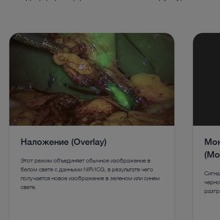
Наложение (Overlay)
Мон
(Mo
Этот режим объединяет обычное изображение в
белом свете с данными NIR/ICG, в результате чего
Сигна
получается новое изображение в зеленом или синем
черно
свете.
разгр