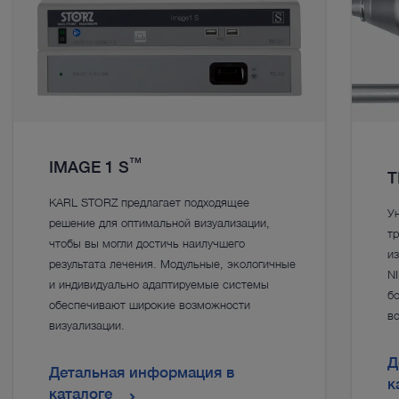
™
IMAGE 1 S
T
KARL STORZ предлагает подходящее
У
решение для оптимальной визуализации,
т
чтобы вы могли достичь наилучшего
из
результата лечения. Модульные, экологичные
NI
и индивидуально адаптируемые системы
б
обеспечивают широкие возможности
в
визуализации.
Д
Детальная информация в
к
каталоге