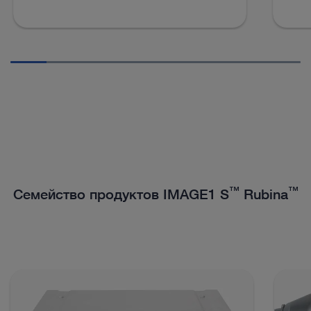
™
™
Семейство продуктов IMAGE1 S
Rubina