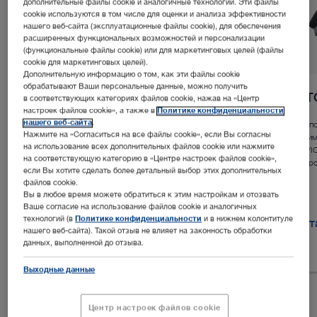
дополнительные файлы cookie и аналогичные технологии. Эти файлы
cookie используются в том числе для оценки и анализа эффективности
нашего веб-сайта (эксплуатационные файлы cookie), для обеспечения
расширенных функциональных возможностей и персонализации
(функциональные файлы cookie) или для маркетинговых целей (файлы
cookie для маркетинговых целей).
Дополнительную информацию о том, как эти файлы cookie
обрабатывают Ваши персональные данные, можно получить
™
Экзоскоп Rubina
Lens
VI
в соответствующих категориях файлов cookie, нажав на «Центр
настроек файлов cookie», а также в
Политике конфиденциальности
нашего веб-сайта
.
Воспользуйтесь преимуществами большого поля
Воспо
Нажмите на «Согласиться на все файлы cookie», если Вы согласны
обзора, гибкого рабочего расстояния и
преим
на использование всех дополнительных файлов cookie или нажмите
эргономичного дизайна при открытых
NIR/I
на соответствующую категорию в «Центре настроек файлов cookie»,
вмешательствах с применением NIR/ICG и белого
микро
если Вы хотите сделать более детальный выбор этих дополнительных
света.
файлов cookie.
Вы в любое время можете обратиться к этим настройкам и отозвать
Ваше согласие на использование файлов cookie и аналогичных
технологий (в
Политике конфиденциальности
и в нижнем колонтитуле
Детальная информация в каталоге
Дет
нашего веб-сайта). Такой отзыв не влияет на законность обработки
данных, выполненной до отзыва.
Выходные данные
Центр настроек файлов cookie