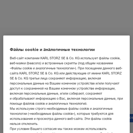
Файлы cookie и аналогичные технологии
Веб-сайт компании KARL STORZ SE & Co. KG использует файлы cookie,
веб-маяки (beacons) и встроенные скрипты (под общим названием
«Файлы cookie и аналогичные технологии»). При посещении данного веб-
В ФОКУСЕ
сайта KARL STORZ SE & Co. KG или действующие от имени KARL STORZ
Ведущие разработки
SE & Co. KG третьи лица сохраняют информацию, включая
персональные данные на Вашем конечном устройстве и/или получают
доступ к сохраненной на Вашем конечном устройстве информации,
включая персональные данные, и/или собирают, сохраняют
и обрабатывают информацию о Вас, включая персональные данные, при
помощи файлов cookie и аналогичных технологий.
Мы используем строго необходимые файлы cookie и аналогичные
технологии («необходимые файлы cookie»), которые требуются для
НОВИНКА
НО
использования и просмотра данного веб-сайта. Эти файлы cookie
нельзя отключить.
При условии Вашего согласия мы также можем использовать