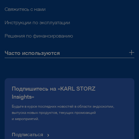
Свяжитесь с нами
Проф. Лукас Лусуарди
После внедрения
™
Инструкции по эксплуатации
технологии IMAGE1 S
Решения по финансированию
нам стало видно то,
чего не было видно до
Часто используются
этого. Кто лучше видит,
О нас
может обеспечить
Публикации
более оптимальное
Подпишитесь на «KARL STORZ
Горячая линия по вопросам комплаенс
Insights»
лечение.
Медиатека
Будьте в курсе последних новостей в области эндоскопии,
выпуска новых продуктов, текущих промоакций
и мероприятий.
Д-р Жан де ла Розетт
Подписаться