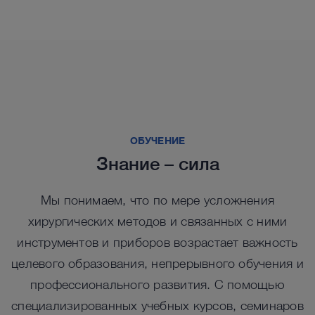
Посмотреть больше решений в каталоге
™
Семейство продуктов IMAGE1 S
4U
™
™
™
Rubina
Семейство продуктов IMAGE1 S
Saphira
Ключевые продукты для
ОБУЧЕНИЕ
визуализации FULL HD
Ключевые продукты для компактного
Знание – сила
решения FULL HD
Данные компоненты позволят вам составить
Мы понимаем, что по мере усложнения
систему, соответствующую вашим потребностям.
Данные компоненты позволят вам составить
хирургических методов и связанных с ними
систему, соответствующую вашим потребностям.
инструментов и приборов возрастает важность
целевого образования, непрерывного обучения и
профессионального развития. С помощью
™
™
специализированных учебных курсов, семинаров
IMAGE 1 S
IMAGE 1 S