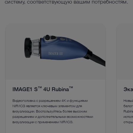
систему, соответствующую вашим потребностям.
™
™
IMAGE1 S
4U Rubina
Экз
Видеоголовка с разрешением 4K и функциями
Новый
NIR/ICG является ключевым элементом для
белог
визуализации. Воспользуйтесь более высоким
Rubin
разрешением и дополнительными возможностями
испол
визуализации с применением NIR/ICG.
откры