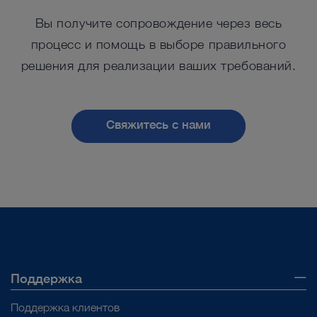
Оториноларингология
сложных случаях.
Вы получите сопровождение через весь
В течение последних
процесс и помощь в выборе правильного
месяцев у меня была
решения для реализации ваших требований.
Гинекология
Проф. Паоло Кастелнуово,
возможность
Университет Инсубрии, Варезе,
использовать новый
Италия
Свяжитесь с нами
Детская хирургия
источник света
™
Saphira
, который
действительно
Все разделы
улучшает качество
лечения.
Поддержка
Поддержка клиентов