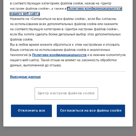
в соответствующих категориях файлов cookie, нажав на «Центр
настроек файлов cookie», а также в
Политике конфиденциальности
1961 - 1976
нашего веб-сайта
.
Нажмите на «Согласиться на все файлы cookie», если Вы согласны
на использование всех дополнительных файлов cookie или нажмите
1977 - 1992
на соответствующую категорию в «Центре настроек файлов cookie»,
если Вы хотите сделать более детальный выбор этих дополнительных
файлов cookie.
1993 - 1999
Вы в любое время можете обратиться к этим настройкам и отозвать
Ваше согласие на использование файлов cookie и аналогичных
технологий (в
Политике конфиденциальности
и в нижнем колонтитуле
2000 - 2005
нашего веб-сайта). Такой отзыв не влияет на законность обработки
данных, выполненной до отзыва.
2006 - 2010
Выходные данные
2011 - 2019
Центр настроек файлов cookie
С 2020 года по сегодняшний день
1945
Отклонить все
Согласиться на все файлы cookie
Карл Шторц в возрасте 34 лет основывает в Туттлингене свою
1962
фирму. Первоначально продукция включает в себя инструменты,
налобные осветители и бинокулярные лупы
Первый гибкий гастроскоп «Universal» с холодным светом