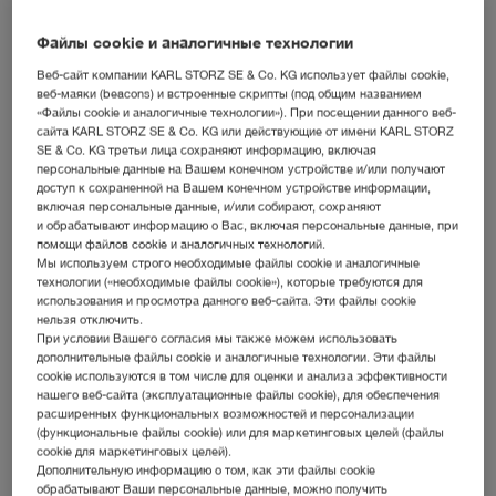
Наш путь в будущее
Файлы cookie и аналогичные технологии
Компания KARL STORZ уже более 80 лет
Веб-сайт компании KARL STORZ SE & Co. KG использует файлы cookie,
веб-маяки (beacons) и встроенные скрипты (под общим названием
вносит свой вклад в медицину, создавая
«Файлы cookie и аналогичные технологии»). При посещении данного веб-
сайта KARL STORZ SE & Co. KG или действующие от имени KARL STORZ
передовые решения для медицинской
SE & Co. KG третьи лица сохраняют информацию, включая
персональные данные на Вашем конечном устройстве и/или получают
техники. Мы задаем новые стандарты и готовы
доступ к сохраненной на Вашем конечном устройстве информации,
решать сложные задачи в области медицины.
включая персональные данные, и/или собирают, сохраняют
и обрабатывают информацию о Вас, включая персональные данные, при
Специалисты по всему миру могут положиться
помощи файлов cookie и аналогичных технологий.
Мы используем строго необходимые файлы cookie и аналогичные
на наши продукты и решения.
технологии («необходимые файлы cookie»), которые требуются для
использования и просмотра данного веб-сайта. Эти файлы cookie
нельзя отключить.
При условии Вашего согласия мы также можем использовать
дополнительные файлы cookie и аналогичные технологии. Эти файлы
cookie используются в том числе для оценки и анализа эффективности
нашего веб-сайта (эксплуатационные файлы cookie), для обеспечения
расширенных функциональных возможностей и персонализации
(функциональные файлы cookie) или для маркетинговых целей (файлы
cookie для маркетинговых целей).
1945 - 1960
Дополнительную информацию о том, как эти файлы cookie
обрабатывают Ваши персональные данные, можно получить