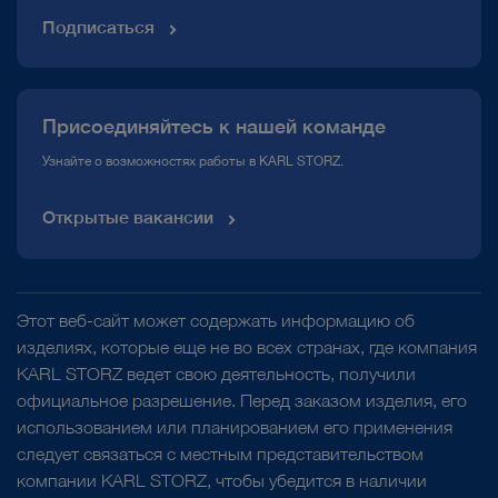
2022
KARL STORZ получает от организации Frost & Sullivan звание
Подписаться
«Эндоскопическая компания года» в регионе Азия –
Начало
производства
одноразовых
продуктов
в
Таллине
1969
Тихоокеанский регион.
(Эстония).
Литотриптор для дробления камней в мочевом пузыре.
Присоединяйтесь к нашей команде
Узнайте о возможностях работы в KARL STORZ.
Открытые вакансии
1980
1995
Первый стробоскопический прибор «STORZ 8000»
1956
для визуализации вибрации голосовых связок.
2001/2002
В знак признания его заслуг Карл Шторц награждается
Первая экстракорпоральная система с электронной
Этот веб-сайт может содержать информацию об
премией «Pioneer in Endoscopy Award» от Общества
фотовспышкой позволяет делать эндоскопические снимки
Гибкий эндоскоп с чипом на дистальном конце (5 и 8 мм).
изделиях, которые еще не во всех странах, где компания
американских гастроинтестинальных и эндоскопических
невиданного до сих пор качества.
KARL STORZ ведет свою деятельность, получили
хирургов.
2006
официальное разрешение. Перед заказом изделия, его
®
Выпуск GASTRO PACK
– мобильного эндоскопического блока
использованием или планированием его применения
для гибкого и автономного использования.
следует связаться с местным представительством
компании KARL STORZ, чтобы убедится в наличии