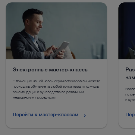
™
доступа и оснащены зажимным механизмом для
повор
позвоночнике система UNIDRVE
Select имеет
UNIDR
подсоединения к держателю.
и очис
конфигурацию с соответствующими рукоятками.
позво
досту
Детальная информация в каталоге
Дет
Детальная информация в каталоге
Дет
Электронные мастер‑классы
Раз
Посмотреть больше продуктов в каталоге
нам
С помощью нашей новой серии вебинаров вы можете
Посмотреть больше продуктов в каталоге
проходить обучение из любой точки мира и получать
Воспо
рекомендации и руководства по различным
по ме
медицинским процедурам.
в кур
Перейти к мастер-классам
Пер