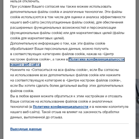
нельзя отключить.
При условии Вашего согласия мы также можем использовать
дополнительные файлы cookie и аналогичные технологии. Эти файлы
cookie используются в том числе для оценки и анализа эффективности
нашего веб-сайта (эксплуатационные файлы cookie), для обеспечения
расширенных функциональных возможностей и персонализации
(функциональные файлы cookie) или для маркетинговых целей (файлы
cookie для маркетинговых целей).
В ФОКУСЕ
Дополнительную информацию о том, как эти файлы cookie
Ведущие решения
обрабатывают Ваши персональные данные, можно получить
в соответствующих категориях файлов cookie, нажав на «Центр
настроек файлов cookie», а также в
Политике конфиденциальности
нашего веб-сайта
.
Нажмите на «Согласиться на все файлы cookie», если Вы согласны
на использование всех дополнительных файлов cookie или нажмите
на соответствующую категорию в «Центре настроек файлов cookie»,
если Вы хотите сделать более детальный выбор этих дополнительных
файлов cookie.
Вы в любое время можете обратиться к этим настройкам и отозвать
Ваше согласие на использование файлов cookie и аналогичных
технологий (в
Политике конфиденциальности
и в нижнем колонтитуле
нашего веб-сайта). Такой отзыв не влияет на законность обработки
данных, выполненной до отзыва.
Выходные данные