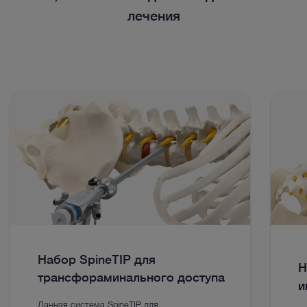
лечения
Набор SpineTIP для
Н
трансфораминального доступа
и
Данная система SpineTIP для