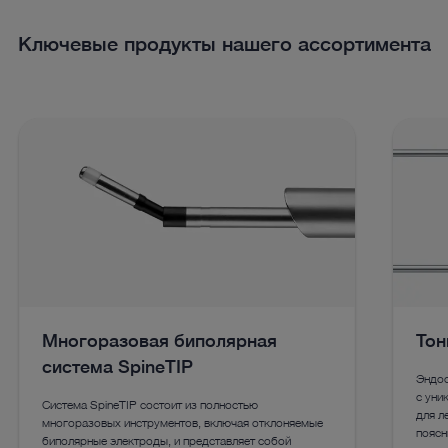
Ключевые продукты нашего ассортимента
Многоразовая биполярная
Тон
система SpineTIP
Эндос
с уни
Система SpineTIP состоит из полностью
для л
многоразовых инструментов, включая отклоняемые
поясн
биполярные электроды, и представляет собой