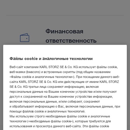
Финансовая
ответственность
Файлы cookie и аналогичные технологии
Сокращение времени операции и госпитализа­ции,
Веб-сайт компании KARL STORZ SE & Co. KG использует файлы cookie,
например при перку­танной эндоскопической
веб-маяки (beacons) и встроенные скрипты (под общим названием
лазерной дискэктомии по сравнению с открытой
«Файлы cookie и аналогичные технологии»). При посещении данного веб-
сайта KARL STORZ SE & Co. KG или действующие от имени KARL STORZ
5
6
микродискэктомией.
SE & Co. KG третьи лица сохраняют информацию, включая
персональные данные на Вашем конечном устройстве и/или получают
доступ к сохраненной на Вашем конечном устройстве информации,
включая персональные данные, и/или собирают, сохраняют
и обрабатывают информацию о Вас, включая персональные данные, при
помощи файлов cookie и аналогичных технологий.
Мы используем строго необходимые файлы cookie и аналогичные
технологии («необходимые файлы cookie»), которые требуются для
использования и просмотра данного веб-сайта. Эти файлы cookie