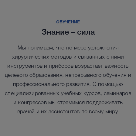
ОБУЧЕНИЕ
Ключевые продукты нашего ассортимента
Ключевые продукты нашего ассортимента
Знание – сила
Мы понимаем, что по мере усложнения
хирургических методов и связанных с ними
инструментов и приборов возрастает важность
целевого образования, непрерывного обучения и
профессионального развития. С помощью
специализированных учебных курсов, семинаров
и конгрессов мы стремимся поддерживать
врачей и их ассистентов по всему миру.
UNIDRIVE SELECT в перкутанной
UNI
Троакары EASYGO! II
Дер
спинальной хирургии
спи
™
Система EASYGO!
II включает троакары различных
Держа
размеров, которые функционируют как порты для
с цил
Для чрескожных эндоскопических процедур на
Широк