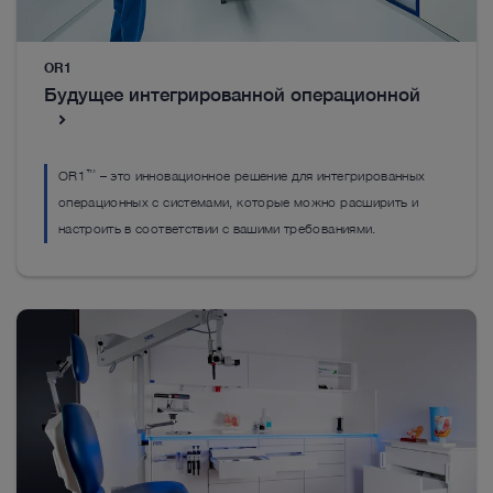
Всё, что вам понадобится для начала
лечения
OR1
Всё, что вам понадобится для начала
Будущее интегрированной операционной
лечения
Всё, что вам понадобится для начала
лечения
™
OR1
– это инновационное решение для интегрированных
операционных с системами, которые можно расширить и
настроить в соответствии с вашими требованиями.
Рукоятка DrillCut-X II Spine
В
™
Шейверная рукоятка DrillCut-X
II Spine