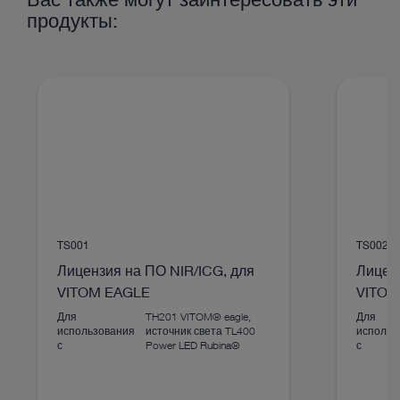
Флуоресцентная
да
продукты:
визуализация (FL)
Разъем
4U-Link
Диапазон увеличения
91x (монитор 32") или
до 156,4x (монитор 55")
ДОКУМЕНТ
TS001
TS002
VITOM® eagle – Ergonomic. Innovative.
Лицензия на ПО NIR/ICG, для
Лиценз
Cost-effective.
VITOM EAGLE
VITOM
Для
TH201 VITOM® eagle,
Для
Скачать
file_download
использования
источник света TL400
использ
с
Power LED Rubina®
с