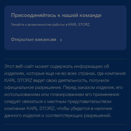
Присоединяйтесь к нашей команде
ВИДЕО
Cochlear implant operation – left ear using
Узнайте о возможностях работы в KARL STORZ.
VITOM® eagle 4K/3D-Exoscope
Открытые вакансии
Этот веб-сайт может содержать информацию об
изделиях, которые еще не во всех странах, где компания
play_circle_filled
KARL STORZ ведет свою деятельность, получили
официальное разрешение. Перед заказом изделия, его
использованием или планированием его применения
следует связаться с местным представительством
компании KARL STORZ, чтобы убедится в наличии
данного изделия и соответствующих разрешений.
ВИДЕО