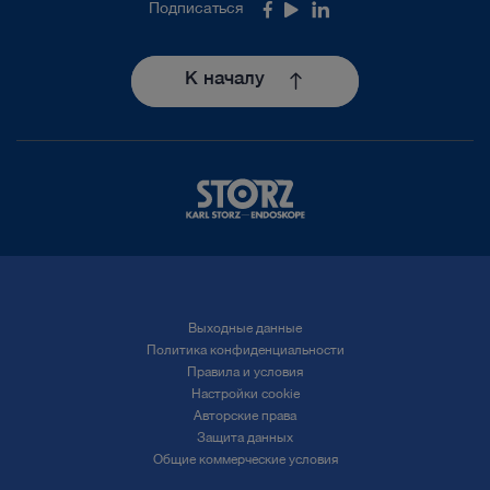
VITOM™ eagle – Advantages
Подписаться
Facebook
Youtube
LinkedIn
К началу
play_circle_filled
Выходные данные
ВИДЕО
Политика конфиденциальности
Правила и условия
VITOM™ eagle – Slogan
Настройки cookie
Авторские права
Защита данных
Общие коммерческие условия