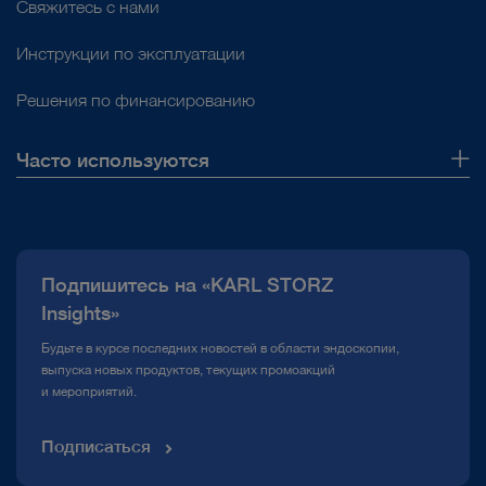
Свяжитесь с нами
Инструкции по эксплуатации
Решения по финансированию
ДОКУМЕНТ
Часто используются
Лист продукта TH201
О нас
Скачать
file_download
Публикации
Подпишитесь на «KARL STORZ
Горячая линия по вопросам комплаенс
Insights»
Медиатека
Будьте в курсе последних новостей в области эндоскопии,
выпуска новых продуктов, текущих промоакций
play_circle_filled
и мероприятий.
Подписаться