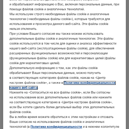
и обрабатывают информацию о Вас, включая персональные данные, при
помощи файлов cookie и аналогичных технологий.
Мы используем строго необходимые файлы cookie и аналогичные
Добавить в список
технологии («необходимые файлы cookie»), которые требуются для
использования и просмотра данного веб-сайта. Эти файлы cookie
нельзя отключить.
При условии Вашего согласия мы также можем использовать
дополнительные файлы cookie и аналогичные технологии. Эти файлы
cookie используются в том числе для оценки и анализа эффективности
нашего веб-сайта (эксплуатационные файлы cookie), для обеспечения
расширенных функциональных возможностей и персонализации
Информация о продукте
(функциональные файлы cookie) или для маркетинговых целей (файлы
cookie для маркетинговых целей).
VITOM® eagle – экзоскоп 4K/3D с
Дополнительную информацию о том, как эти файлы cookie
обрабатывают Ваши персональные данные, можно получить
применением NIR/ICG, BLI/5-ALA и
в соответствующих категориях файлов cookie, нажав на «Центр
флуоресцеина
настроек файлов cookie», а также в
Политике конфиденциальности
нашего веб-сайта
.
VITOM® eagle – это сверхсовременная система для
Нажмите на «Согласиться на все файлы cookie», если Вы согласны
на использование всех дополнительных файлов cookie или нажмите
экзоскопии с многочисленными преимуществами. Она
на соответствующую категорию в «Центре настроек файлов cookie»,
обеспечивает удобную и эргономичную рабочую позу и
если Вы хотите сделать более детальный выбор этих дополнительных
файлов cookie.
одновременно способствует эффективной работе
Вы в любое время можете обратиться к этим настройкам и отозвать
команды. Кроме того, данная система улучшает
Ваше согласие на использование файлов cookie и аналогичных
возможности обучения и помогает повысить
технологий (в
Политике конфиденциальности
и в нижнем колонтитуле