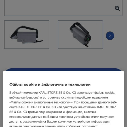
chevron_right
Артикул: TH201
Файлы cookie и аналогичные технологии
Веб-сайт компании KARL STORZ SE & Co. KG использует файлы cookie,
Экзоскоп VITOM EAGLE
веб-маяки (beacons) и встроенные скрипты (под общим названием
«Файлы cookie и аналогичные технологии»). При посещении данного веб-
сайта KARL STORZ SE & Co. KG или действующие от имени KARL STORZ
Количество:
SE & Co. KG третьи лица сохраняют информацию, включая
персональные данные на Вашем конечном устройстве и/или получают
доступ к сохраненной на Вашем конечном устройстве информации,
включая персональные данные, и/или собирают, сохраняют