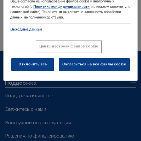
Ваше согласие на использование файлов cookie и аналогичных
KARL STORZ
технологий (в
Политике конфиденциальности
и в нижнем колонтитуле
нашего веб-сайта). Такой отзыв не влияет на законность обработки
Insights
данных, выполненной до отзыва.
Подпишитесь здесь
Выходные данные
Центр настроек файлов cookie
Отклонить все
Согласиться на все файлы cookie
Поддержка
Поддержка клиентов
Свяжитесь с нами
Инструкции по эксплуатации
Решения по финансированию