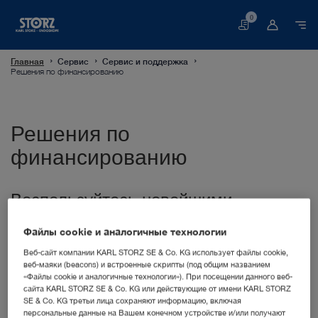
0
Корзина
Главная
Сервис
Сервис и поддержка
Решения по финансированию
Решения по
финансированию
Воспользуйтесь новейшими
технологиями – сэкономьте
финансовые ресурсы
Файлы cookie и аналогичные технологии
Веб-сайт компании KARL STORZ SE & Co. KG использует файлы cookie,
веб-маяки (beacons) и встроенные скрипты (под общим названием
Для получения дополнительной информации
«Файлы cookie и аналогичные технологии»). При посещении данного веб-
о решениях по финансированию или
сайта KARL STORZ SE & Co. KG или действующие от имени KARL STORZ
об альтернативных возможностях приобретения
SE & Co. KG третьи лица сохраняют информацию, включая
продуктов KARL STORZ в Вашей стране просьба
персональные данные на Вашем конечном устройстве и/или получают