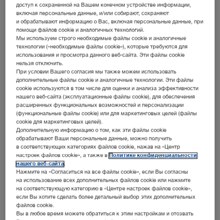
обращаться в соответствующий филиал KARL STORZ
доступ к сохраненной на Вашем конечном устройстве информации,
или к Вашему уполномоченному дистрибьютору.
включая персональные данные, и/или собирают, сохраняют
и обрабатывают информацию о Вас, включая персональные данные, при
помощи файлов cookie и аналогичных технологий.
Мы используем строго необходимые файлы cookie и аналогичные
технологии («необходимые файлы cookie»), которые требуются для
использования и просмотра данного веб-сайта. Эти файлы cookie
нельзя отключить.
При условии Вашего согласия мы также можем использовать
дополнительные файлы cookie и аналогичные технологии. Эти файлы
cookie используются в том числе для оценки и анализа эффективности
нашего веб-сайта (эксплуатационные файлы cookie), для обеспечения
Медиатека
Мероприятия
расширенных функциональных возможностей и персонализации
(функциональные файлы cookie) или для маркетинговых целей (файлы
Брошюры, флаеры,
Национальные
cookie для маркетинговых целей).
видеофильмы
и международные
Дополнительную информацию о том, как эти файлы cookie
и инструкции
ярмарки, конгрессы
обрабатывают Ваши персональные данные, можно получить
по эксплуатации
и семинары
в соответствующих категориях файлов cookie, нажав на «Центр
настроек файлов cookie», а также в
Политике конфиденциальности
нашего веб-сайта
.
Нажмите на «Согласиться на все файлы cookie», если Вы согласны
на использование всех дополнительных файлов cookie или нажмите
на соответствующую категорию в «Центре настроек файлов cookie»,
если Вы хотите сделать более детальный выбор этих дополнительных
файлов cookie.
Вы в любое время можете обратиться к этим настройкам и отозвать