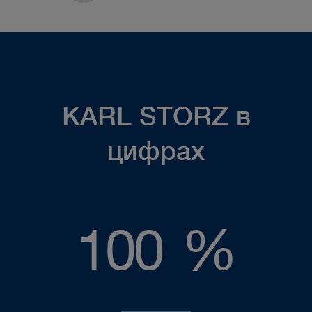
KARL STORZ в
цифрах
100
100
%