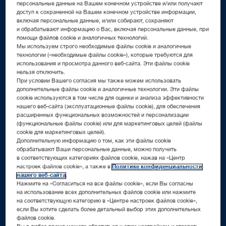
персональные данные на Вашем конечном устройстве и/или получают
доступ к сохраненной на Вашем конечном устройстве информации,
включая персональные данные, и/или собирают, сохраняют
и обрабатывают информацию о Вас, включая персональные данные, при
2,3
млрд
помощи файлов cookie и аналогичных технологий.
Мы используем строго необходимые файлы cookie и аналогичные
технологии («необходимые файлы cookie»), которые требуются для
использования и просмотра данного веб-сайта. Эти файлы cookie
нельзя отключить.
При условии Вашего согласия мы также можем использовать
дополнительные файлы cookie и аналогичные технологии. Эти файлы
cookie используются в том числе для оценки и анализа эффективности
нашего веб-сайта (эксплуатационные файлы cookie), для обеспечения
расширенных функциональных возможностей и персонализации
евро – объем продаж в 2025 году
(функциональные файлы cookie) или для маркетинговых целей (файлы
cookie для маркетинговых целей).
Дополнительную информацию о том, как эти файлы cookie
обрабатывают Ваши персональные данные, можно получить
в соответствующих категориях файлов cookie, нажав на «Центр
настроек файлов cookie», а также в
Политике конфиденциальности
70
+
нашего веб-сайта
.
Нажмите на «Согласиться на все файлы cookie», если Вы согласны
на использование всех дополнительных файлов cookie или нажмите
на соответствующую категорию в «Центре настроек файлов cookie»,
если Вы хотите сделать более детальный выбор этих дополнительных
файлов cookie.