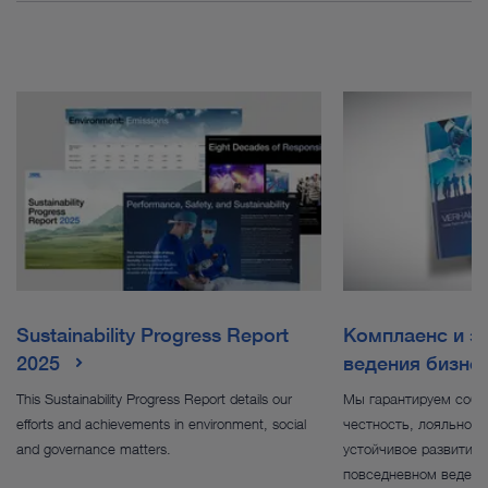
Sustainability Progress Report
Комплаенс и э
2025
ведения бизне
This Sustainability Progress Report details our
Мы гарантируем собл
efforts and achievements in environment, social
честность, лояльност
and governance matters.
устойчивое развитие 
повседневном ведени