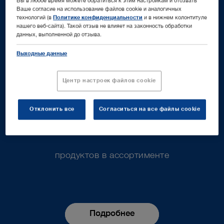
Вы в любое время можете обратиться к этим настройкам и отозвать
Ваше согласие на использование файлов cookie и аналогичных
технологий (в
Политике конфиденциальности
и в нижнем колонтитуле
представительств в 50+ странах
нашего веб-сайта). Такой отзыв не влияет на законность обработки
данных, выполненной до отзыва.
Выходные данные
7000
Центр настроек файлов cookie
Отклонить все
Согласиться на все файлы cookie
продуктов в ассортименте
Подробнее