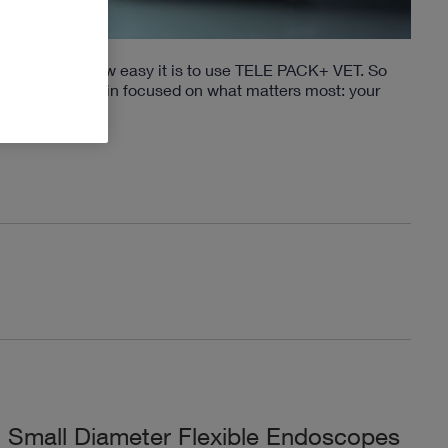
Check out how easy it is to use TELE PACK+ VET. So
you can remain focused on what matters most: your
patient.
Small Diameter Flexible Endoscopes