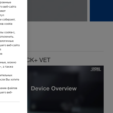
троенные
го веб-сайта
няют
туп
и собирают,
ов cookie
ы cookie»),
отключить.
налогичные
шего веб-сайта
й
ля
TELE PACK+ VET
нные, можно
», а также
нительных
если Вы хотите
вание файлов
шего веб-