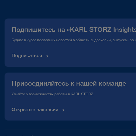
О нас
Публикации
Подпишитесь на «KARL STORZ Insight
Горячая линия по вопросам комплаенс
Будьте в курсе последних новостей в области эндоскопии, выпуска нов
Медиатека
Подписаться
Присоединяйтесь к нашей команде
Узнайте о возможностях работы в KARL STORZ.
Открытые вакансии