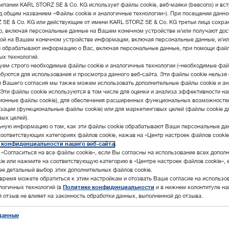
мпании KARL STORZ SE & Co. KG использует файлы cookie, веб-маяки (beacons) и вс
д общим названием «Файлы cookie и аналогичные технологии»). При посещении данно
SE & Co. KG или действующие от имени KARL STORZ SE & Co. KG третьи лица сохра
, включая персональные данные на Вашем конечном устройстве и/или получают дос
ой на Вашем конечном устройстве информации, включая персональные данные, и/ил
и обрабатывают информацию о Вас, включая персональные данные, при помощи файл
ых технологий.
ем строго необходимые файлы cookie и аналогичные технологии («необходимые файл
буются для использования и просмотра данного веб-сайта. Эти файлы cookie нельзя 
и Вашего согласия мы также можем использовать дополнительные файлы cookie и а
 Эти файлы cookie используются в том числе для оценки и анализа эффективности на
ционные файлы cookie), для обеспечения расширенных функциональных возможносте
зации (функциональные файлы cookie) или для маркетинговых целей (файлы cookie д
TELE PACK+ VET
ых целей).
ьную информацию о том, как эти файлы cookie обрабатывают Ваши персональные да
соответствующих категориях файлов cookie, нажав на «Центр настроек файлов cookie
 конфиденциальности нашего веб-сайта
.
«Согласиться на все файлы cookie», если Вы согласны на использование всех допол
ie или нажмите на соответствующую категорию в «Центре настроек файлов cookie», 
ее детальный выбор этих дополнительных файлов cookie.
время можете обратиться к этим настройкам и отозвать Ваше согласие на использо
алогичных технологий (в
Политике конфиденциальности
и в нижнем колонтитуле на
ой отзыв не влияет на законность обработки данных, выполненной до отзыва.
данные