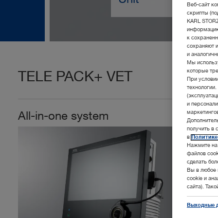
Веб-сайт ко
скрипты (по
KARL STORZ 
информацию
к сохраненн
сохраняют 
и аналогичн
Мы использу
TELE PACK+ VET
которые тре
При услови
технологии.
(эксплуата
и персонали
All-in-one system
маркетингов
Дополнител
получить в 
в
Политике
Нажмите на 
файлов cook
сделать бол
Вы в любое 
cookie и ан
сайта). Так
Выходные 