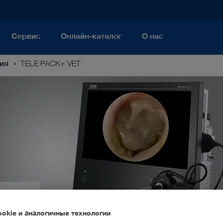
Сервис
Онлайн-каталог
О нас
ия
TELE PACK+ VET
5
pact
okie и аналогичные технологии