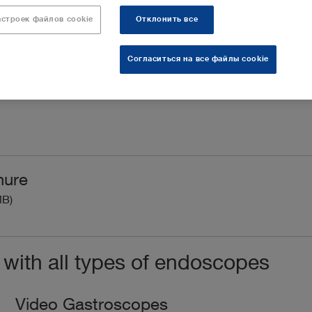
астроек файлов cookie
Отклонить все
TELE PACK+ VET is the high-performance, all-in-one
Согласиться на все файлы cookie
endoscopic imaging system you’ve been waiting for.
hure
MB)
ith all types of endoscopes
Video Gastroscopes