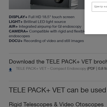
Центр н
DISPLAY+
Full HD 18.5" touch screen
LIGHT+
Brillinat LED light source
AIR+
Integrated airpump for GI endoscopy
CAMERA+
Compatible with rigid and flexible
endoscopes
DOCU+
Recording of video and still images
Download the TELE PACK+ VET broc
TELE PACK+ VET – Compact Endoscopy
(PDF | 0.8 
TELE PACK+ VET can be used w
Rigid Telescopes & Video Otoscopes