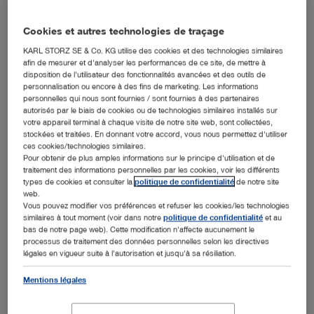
tous les secteurs d'activité
Cookies et autres technologies de traçage
KARL STORZ SE & Co. KG utilise des cookies et des technologies similaires
afin de mesurer et d'analyser les performances de ce site, de mettre à
Rechercher
disposition de l'utilisateur des fonctionnalités avancées et des outils de
personnalisation ou encore à des fins de marketing. Les informations
personnelles qui nous sont fournies / sont fournies à des partenaires
autorisés par le biais de cookies ou de technologies similaires installés sur
Aperçu des centres de formation
votre appareil terminal à chaque visite de notre site web, sont collectées,
stockées et traitées. En donnant votre accord, vous nous permettez d'utiliser
ces cookies/technologies similaires.
Les centres de formation sont équipés de postes de
Pour obtenir de plus amples informations sur le principe d'utilisation et de
travail et vous propose un programme de formation fixe.
traitement des informations personnelles par les cookies, voir les différents
types de cookies et consulter la
politique de confidentialité
de notre site
web.
Aucun résultat ne correspond à
Vous pouvez modifier vos préférences et refuser les cookies/les technologies
la recherche.
similaires à tout moment (voir dans notre
politique de confidentialité
et au
bas de notre page web). Cette modification n'affecte aucunement le
processus de traitement des données personnelles selon les directives
légales en vigueur suite à l'autorisation et jusqu'à sa résiliation.
Mentions légales
Service technique clientèle