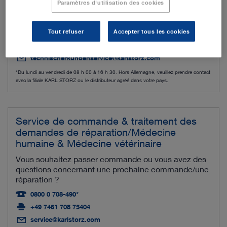
Paramètres d'utilisation des cookies
Vous avez besoin d'une assistance technique pour
l'un de nos produits ?
Tout refuser
Accepter tous les cookies
+49 7461 708-980*
+49 7461 708-75500
technischerkundenservice@karlstorz.com
*Du lundi au vendredi de 08 h 00 à 16 h 30. Hors Allemagne, veuillez prendre contact
avec la filiale KARL STORZ ou le distributeur agréé dans votre pays.
Service de commande & traitement des
demandes de réparation/Médecine
humaine & Médecine vétérinaire
Vous souhaitez passer commande ou vous avez des
questions concernant une prochaine commande/une
réparation ?
0800 0 708-490*
+49 7461 708 75404
service@karlstorz.com