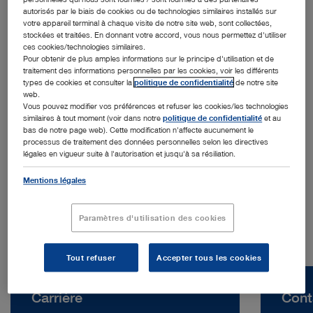
autorisés par le biais de cookies ou de technologies similaires installés sur
votre appareil terminal à chaque visite de notre site web, sont collectées,
stockées et traitées. En donnant votre accord, vous nous permettez d'utiliser
ces cookies/technologies similaires.
Pour obtenir de plus amples informations sur le principe d'utilisation et de
traitement des informations personnelles par les cookies, voir les différents
types de cookies et consulter la
politique de confidentialité
de notre site
web.
Adresse :
Vous pouvez modifier vos préférences et refuser les cookies/les technologies
KARL STORZ Endoscopia Ibérica S.A.
similaires à tout moment (voir dans notre
politique de confidentialité
et au
bas de notre page web). Cette modification n'affecte aucunement le
Kudos Innovation Campus San Fernando
processus de traitement des données personnelles selon les directives
Edificio Grecia
légales en vigueur suite à l'autorisation et jusqu'à sa résiliation.
28830 Madrid | Espagne
Mentions légales
Tél. :
+34 638 006 171
Paramètres d'utilisation des cookies
Tout refuser
Accepter tous les cookies
Carrière
Cont