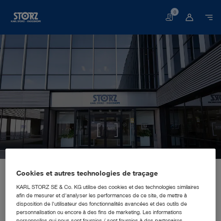
0
Panier
Page de démarrage
Qui sommes-nous ?
Impressions
Sites
Cookies et autres technologies de traçage
Espagne, Madrid : KARL STORZ Endoscopia Ibérica S.A.
FILIALE COMMERCIALE ET MARKETING
KARL STORZ SE & Co. KG utilise des cookies et des technologies similaires
KARL STORZ Endoscopia Ibérica
afin de mesurer et d'analyser les performances de ce site, de mettre à
disposition de l'utilisateur des fonctionnalités avancées et des outils de
S.A.
personnalisation ou encore à des fins de marketing. Les informations
personnelles qui nous sont fournies / sont fournies à des partenaires