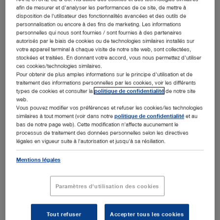
afin de mesurer et d'analyser les performances de ce site, de mettre à
formations vidéo.
disposition de l'utilisateur des fonctionnalités avancées et des outils de
personnalisation ou encore à des fins de marketing. Les informations
Il suffit de remplir le formulaire ci-dessous pour profiter des toutes
personnelles qui nous sont fournies / sont fournies à des partenaires
autorisés par le biais de cookies ou de technologies similaires installés sur
dernières informations concernant sa discipline médicale.
votre appareil terminal à chaque visite de notre site web, sont collectées,
stockées et traitées. En donnant votre accord, vous nous permettez d'utiliser
ces cookies/technologies similaires.
Pour obtenir de plus amples informations sur le principe d'utilisation et de
traitement des informations personnelles par les cookies, voir les différents
types de cookies et consulter la
politique de confidentialité
de notre site
web.
Vous pouvez modifier vos préférences et refuser les cookies/les technologies
similaires à tout moment (voir dans notre
politique de confidentialité
et au
bas de notre page web). Cette modification n'affecte aucunement le
processus de traitement des données personnelles selon les directives
légales en vigueur suite à l'autorisation et jusqu'à sa résiliation.
Mentions légales
Paramètres d'utilisation des cookies
Tout refuser
Accepter tous les cookies