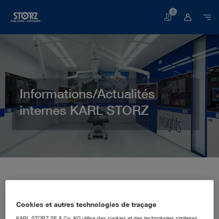
0
Panier
Informations/Actualités
internes KARL STORZ
Page de démarrage
Domaine client
Service d'information
Les actualités internes de KARL STORZ permettent de se tenir
informé des nouveautés et développements récents en matière de
Cookies et autres technologies de traçage
technique médicale : des solutions endoscopiques aux nouveaux
produits et offres spéciales en passant par les séminaires et
KARL STORZ SE & Co. KG utilise des cookies et des technologies similaires