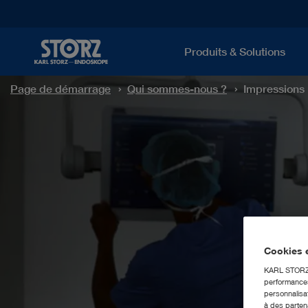
Produits & Solutions
Page de démarrage
Qui sommes-nous ?
Impressions
Cookies e
KARL STORZ S
performances 
personnalisat
à des partena