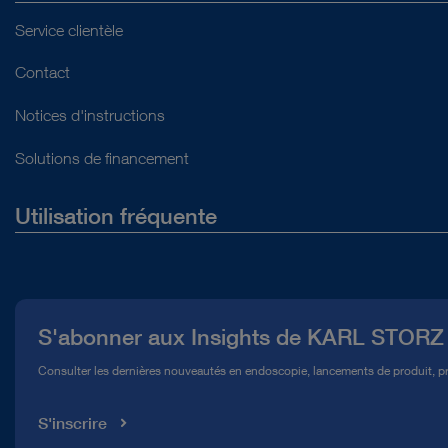
Service clientèle
Contact
Notices d'instructions
Solutions de financement
Utilisation fréquente
Qui sommes-nous ?
Presse
S'abonner aux Insights de KARL STORZ
Service télé-assistance Conformité
Consulter les dernières nouveautés en endoscopie, lancements de produit, pr
Médiathèque
S'inscrire