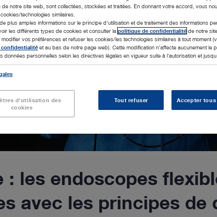
 de notre site web, sont collectées, stockées et traitées. En donnant votre accord, vous no
s cookies/technologies similaires.
de plus amples informations sur le principe d'utilisation et de traitement des informations p
voir les différents types de cookies et consulter la
politique de confidentialité
de notre sit
odifier vos préférences et refuser les cookies/les technologies similaires à tout moment (v
 confidentialité
et au bas de notre page web). Cette modification n'affecte aucunement le
s données personnelles selon les directives légales en vigueur suite à l'autorisation et jusqu'à
gales
tres d'utilisation des
Tout refuser
Accepter tous
cookies
 : les endoscopes flexibl
s avec les principes de d