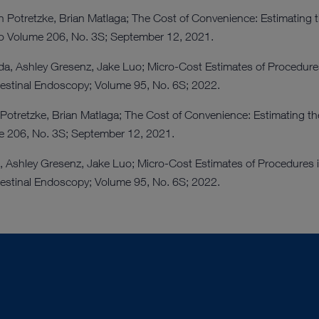
dans des situations cliniques
des déchets et leur coût par uti
A l'inverse, les structures hosp
ron Potretzke, Brian Matlaga; The Cost of Convenience: Estimating
précisément le volume d'interven
endoscopes réutilisables car c
to Volume 206, No. 3S; September 12, 2021.
l'instrument s'inscrivant le p
d'une utilisation fréquente. N
 Guda, Ashley Gresenz, Jake Luo; Micro-Cost Estimates of Proced
répondant aux critères de fonc
usage unique et réutilisables 
stinal Endoscopy; Volume 95, No. 6S; 2022.
d'offrir aux professionnels de
système de nettoyage et de re
 Potretzke, Brian Matlaga; The Cost of Convenience: Estimating t
e 206, No. 3S; September 12, 2021.
a, Ashley Gresenz, Jake Luo; Micro-Cost Estimates of Procedur
stinal Endoscopy; Volume 95, No. 6S; 2022.