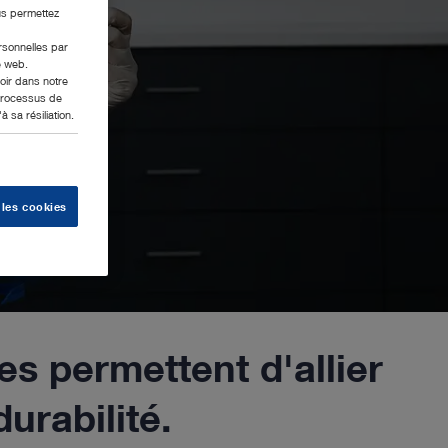
us permettez
ersonnelles par
e web.
oir dans notre
 processus de
 sa résiliation.
 les cookies
es permettent d'allier
urabilité.