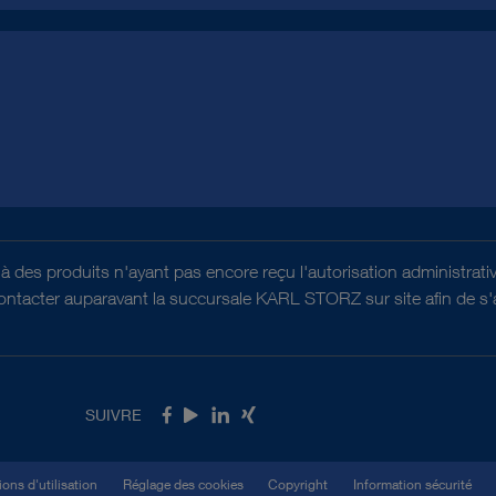
es à des produits n'ayant pas encore reçu l'autorisation administr
contacter auparavant la succursale KARL STORZ sur site afin de s'as
SUIVRE
Facebook
Youtube
LinkedIn
Xing
ons d'utilisation
Réglage des cookies
Copyright
Information sécurité