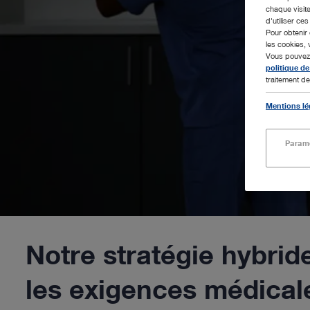
chaque visite
d'utiliser ce
Pour obtenir 
les cookies, 
Vous pouvez m
politique de
traitement de
Mentions lé
Paramè
Notre stratégie hybride
les exigences médicale