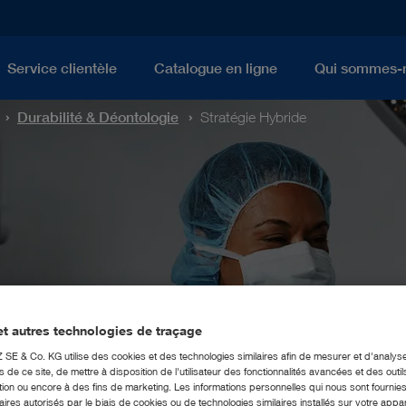
Service clientèle
Catalogue en ligne
Qui sommes-
Durabilité & Déontologie
Stratégie Hybride
t autres technologies de traçage
E & Co. KG utilise des cookies et des technologies similaires afin de mesurer et d'analyse
de ce site, de mettre à disposition de l'utilisateur des fonctionnalités avancées et des outil
ion ou encore à des fins de marketing. Les informations personnelles qui nous sont fournies
ires autorisés par le biais de cookies ou de technologies similaires installés sur votre appar