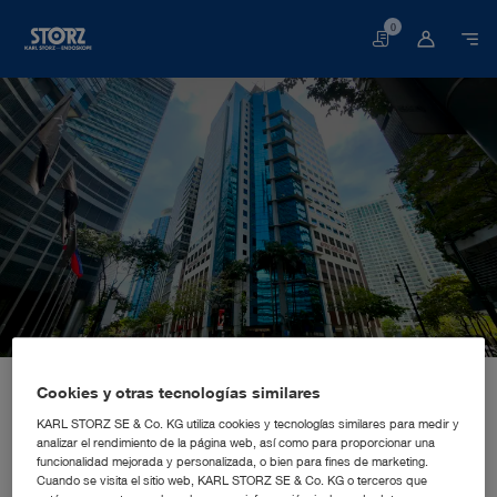
0
Cesta
Página web
Quiénes somos
Impresiones de nuestra empresa
Cookies y otras tecnologías similares
Ubicaciones
Filipinas, Taguig: KARL STORZ Endoscopy Philippines, Inc.
SUCURSAL DE VENTAS Y MARKETING
KARL STORZ Endoscopy
KARL STORZ SE & Co. KG utiliza cookies y tecnologías similares para medir y
analizar el rendimiento de la página web, así como para proporcionar una
Philippines, Inc.
funcionalidad mejorada y personalizada, o bien para fines de marketing.
Cuando se visita el sitio web, KARL STORZ SE & Co. KG o terceros que