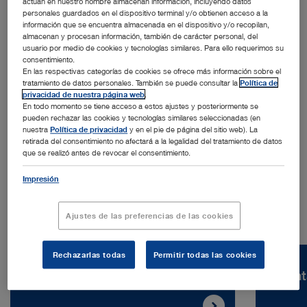
actúan en nuestro nombre almacenan información, incluyendo datos
personales guardados en el dispositivo terminal y/o obtienen acceso a la
información que se encuentra almacenada en el dispositivo y/o recopilan,
almacenan y procesan información, también de carácter personal, del
usuario por medio de cookies y tecnologías similares. Para ello requerimos su
consentimiento.
En las respectivas categorías de cookies se ofrece más información sobre el
tratamiento de datos personales. También se puede consultar la
Política de
privacidad de nuestra página web
.
Dirección:
En todo momento se tiene acceso a estos ajustes y posteriormente se
KARL STORZ Endoscopy Philippines, Inc.
pueden rechazar las cookies y tecnologías similares seleccionadas (en
4th Avenue corner 27th Street
nuestra
Política de privacidad
y en el pie de página del sitio web). La
retirada del consentimiento no afectará a la legalidad del tratamiento de datos
Ciudad
de
Taguig
|
Filipinas
que se realizó antes de revocar el consentimiento.
Tel.:
+63 (2) 5317 4500
Impresión
Ajustes de las preferencias de las cookies
Rechazarlas todas
Permitir todas las cookies
Vacantes
Cont