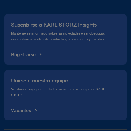
Quiénes somos
Prensa
Suscribirse a KARL STORZ Insights
Línea de atención para el Cumplimiento normativo (Hotline)
Manternerse informado sobre las novedades en endoscopia,
nuevos lanzamientos de productos, promociones y eventos.
Mediateca
Registrarse
Unirse a nuestro equipo
Ver dónde hay oportunidades para unirse al equipo de KARL
STORZ
Vacantes