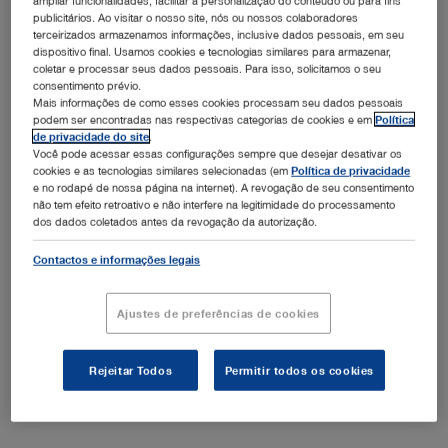
publicitários. Ao visitar o nosso site, nós ou nossos colaboradores
terceirizados armazenamos informações, inclusive dados pessoais, em seu
Arquivo de imprensa
dispositivo final. Usamos cookies e tecnologias similares para armazenar,
coletar e processar seus dados pessoais. Para isso, solicitamos o seu
consentimento prévio.
Presse 2025
Mais informações de como esses cookies processam seu dados pessoais
podem ser encontradas nas respectivas categorias de cookies e em
Política
Presse 2021
de privacidade do site
.
Você pode acessar essas configurações sempre que desejar desativar os
cookies e as tecnologias similares selecionadas (em
Política de privacidade
Presse 2020
e no rodapé de nossa página na internet). A revogação de seu consentimento
não tem efeito retroativo e não interfere na legitimidade do processamento
Presse 2019
dos dados coletados antes da revogação da autorização.
Presse 2018
Contactos e informações legais
Presse 2017
Ajustes de preferências de cookies
Presse 2016
Presse 2015
Rejeitar Todos
Permitir todos os cookies
Fechar tudo