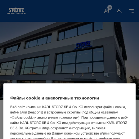
0
Корзина
Файлы cookie и аналогичные технологии
Главная
О нас
Информация о компании
Веб-сайт компании KARL STORZ SE & Co. KG использует файлы cookie,
Территориальные подразделения
СБЫТОВАЯ И МАРКЕТИНГОВАЯ КОМПАНИЯ
веб-маяки (beacons) и встроенные скрипты (под общим названием
«Файлы cookie и аналогичные технологии»). При посещении данного веб-
KARL STORZ Endoskope Greece
Греция, Афины: KARL STORZ Endoskope Greece M.E.P.E.
сайта KARL STORZ SE & Co. KG или действующие от имени KARL STORZ
SE & Co. KG третьи лица сохраняют информацию, включая
M.E.P.E.
персональные данные на Вашем конечном устройстве и/или получают
доступ к сохраненной на Вашем конечном устройстве информации,