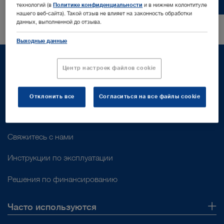
технологий (в
Политике конфиденциальности
и в нижнем колонтитуле
нашего веб-сайта). Такой отзыв не влияет на законность обработки
данных, выполненной до отзыва.
Выходные данные
Центр настроек файлов cookie
Поддержка
Отклонить все
Согласиться на все файлы cookie
Поддержка клиентов
Свяжитесь с нами
Инструкции по эксплуатации
Решения по финансированию
Часто используются