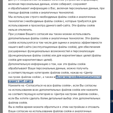
включая персональные данные, и/или собирают, сохраняют
и обрабатывают информацию о Вас, включая персональные данные, при
помощи файлов cookie и аналогичных технологий.
Мы используем строго необходимые файлы cookie и аналогичные
технологии («необходимые файлы cookie»), которые требуются для
использования и просмотра данного веб-сайта. Эти файлы cookie
нельзя отключить.
При условии Вашего согласия мы также можем использовать
Адрес:
дополнительные файлы cookie и аналогичные технологии. Эти файлы
KARL STORZ Endoskope Greece M.E.P.E.
cookie используются в том числе для оценки и анализа эффективности
нашего веб-сайта (эксплуатационные файлы cookie), для обеспечения
Kleisthenous 211B
расширенных функциональных возможностей и персонализации
15344 Athens | Greece
(функциональные файлы cookie) или для маркетинговых целей (файлы
cookie для маркетинговых целей).
Телефон:
+30 210 221 6400
Дополнительную информацию о том, как эти файлы cookie
обрабатывают Ваши персональные данные, можно получить
в соответствующих категориях файлов cookie, нажав на «Центр
настроек файлов cookie», а также в
Политике конфиденциальности
нашего веб-сайта
.
Нажмите на «Согласиться на все файлы cookie», если Вы согласны
на использование всех дополнительных файлов cookie или нажмите
на соответствующую категорию в «Центре настроек файлов cookie»,
если Вы хотите сделать более детальный выбор этих дополнительных
Карьера
Свяж
файлов cookie.
Вы в любое время можете обратиться к этим настройкам и отозвать
Ваше согласие на использование файлов cookie и аналогичных