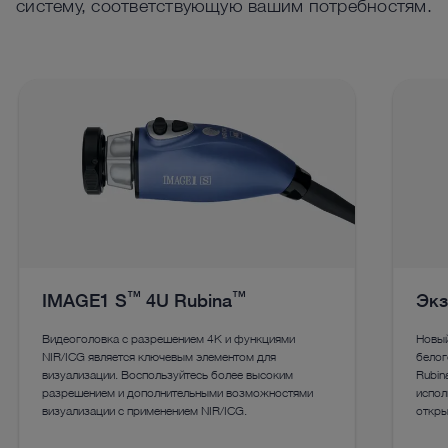
систему, соответствующую вашим потребностям.
™
™
IMAGE1 S
4U Rubina
Экз
Видеоголовка с разрешением 4K и функциями
Новый
NIR/ICG является ключевым элементом для
белог
визуализации. Воспользуйтесь более высоким
Rubin
разрешением и дополнительными возможностями
испол
визуализации с применением NIR/ICG.
откры