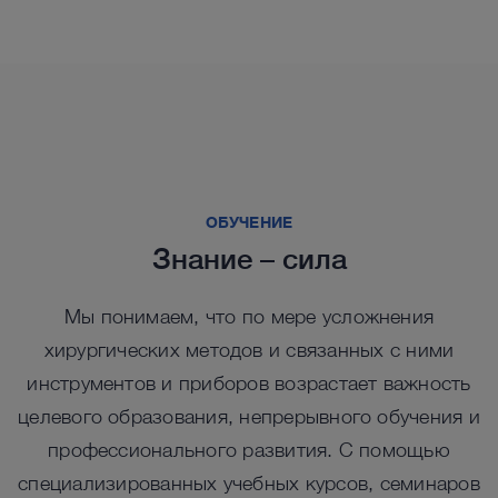
Посмотреть больше решений в каталоге
™
Семейство продуктов IMAGE1 S
4U
™
™
™
Rubina
Семейство продуктов IMAGE1 S
Saphira
Ключевые продукты для
ОБУЧЕНИЕ
визуализации FULL HD
Ключевые продукты для компактного
Знание – сила
решения FULL HD
Данные компоненты позволят вам составить
Мы понимаем, что по мере усложнения
систему, соответствующую вашим потребностям.
Данные компоненты позволят вам составить
хирургических методов и связанных с ними
систему, соответствующую вашим потребностям.
инструментов и приборов возрастает важность
целевого образования, непрерывного обучения и
профессионального развития. С помощью
™
™
специализированных учебных курсов, семинаров
IMAGE 1 S
IMAGE 1 S