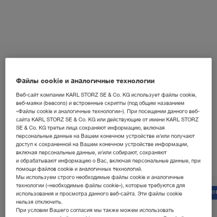
Файлы cookie и аналогичные технологии
Веб-сайт компании KARL STORZ SE & Co. KG использует файлы cookie,
веб-маяки (beacons) и встроенные скрипты (под общим названием
«Файлы cookie и аналогичные технологии»). При посещении данного веб-
В ФОКУСЕ
сайта KARL STORZ SE & Co. KG или действующие от имени KARL STORZ
Ведущие разработки
SE & Co. KG третьи лица сохраняют информацию, включая
персональные данные на Вашем конечном устройстве и/или получают
доступ к сохраненной на Вашем конечном устройстве информации,
включая персональные данные, и/или собирают, сохраняют
и обрабатывают информацию о Вас, включая персональные данные, при
помощи файлов cookie и аналогичных технологий.
Мы используем строго необходимые файлы cookie и аналогичные
технологии («необходимые файлы cookie»), которые требуются для
НОВИНКА
НО
использования и просмотра данного веб-сайта. Эти файлы cookie
нельзя отключить.
При условии Вашего согласия мы также можем использовать