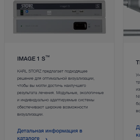
™
IMAGE 1 S
T
KARL STORZ предлагает подходящее
У
решение для оптимальной визуализации,
т
чтобы вы могли достичь наилучшего
из
результата лечения. Модульные, экологичные
NI
и индивидуально адаптируемые системы
б
обеспечивают широкие возможности
в
визуализации.
Д
Детальная информация в
к
каталоге