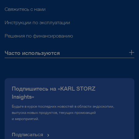
Свяжитесь с нами
Проф. Лукас Лусуарди
После внедрения
™
Инструкции по эксплуатации
технологии IMAGE1 S
Решения по финансированию
нам стало видно то,
чего не было видно до
Часто используются
этого. Кто лучше видит,
О нас
может обеспечить
Публикации
более оптимальное
Подпишитесь на «KARL STORZ
Горячая линия по вопросам комплаенс
Insights»
лечение.
Медиатека
Будьте в курсе последних новостей в области эндоскопии,
выпуска новых продуктов, текущих промоакций
и мероприятий.
Д-р Жан де ла Розетт
Подписаться