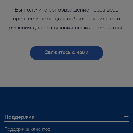
Оториноларингология
сложных случаях.
Вы получите сопровождение через весь
В течение последних
процесс и помощь в выборе правильного
месяцев у меня была
решения для реализации ваших требований.
Гинекология
Проф. Паоло Кастелнуово,
возможность
Университет Инсубрии, Варезе,
использовать новый
Италия
Свяжитесь с нами
Детская хирургия
источник света
™
Saphira
, который
действительно
Все разделы
улучшает качество
лечения.
Поддержка
Поддержка клиентов