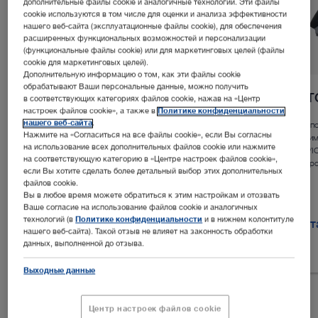
дополнительные файлы cookie и аналогичные технологии. Эти файлы
cookie используются в том числе для оценки и анализа эффективности
нашего веб-сайта (эксплуатационные файлы cookie), для обеспечения
расширенных функциональных возможностей и персонализации
(функциональные файлы cookie) или для маркетинговых целей (файлы
cookie для маркетинговых целей).
Дополнительную информацию о том, как эти файлы cookie
обрабатывают Ваши персональные данные, можно получить
™
Экзоскоп Rubina
Lens
VI
в соответствующих категориях файлов cookie, нажав на «Центр
настроек файлов cookie», а также в
Политике конфиденциальности
нашего веб-сайта
.
Воспользуйтесь преимуществами большого поля
Воспо
Нажмите на «Согласиться на все файлы cookie», если Вы согласны
обзора, гибкого рабочего расстояния и
преим
на использование всех дополнительных файлов cookie или нажмите
эргономичного дизайна при открытых
NIR/I
на соответствующую категорию в «Центре настроек файлов cookie»,
вмешательствах с применением NIR/ICG и белого
микро
если Вы хотите сделать более детальный выбор этих дополнительных
света.
файлов cookie.
Вы в любое время можете обратиться к этим настройкам и отозвать
Ваше согласие на использование файлов cookie и аналогичных
технологий (в
Политике конфиденциальности
и в нижнем колонтитуле
Детальная информация в каталоге
Дет
нашего веб-сайта). Такой отзыв не влияет на законность обработки
данных, выполненной до отзыва.
Выходные данные
Центр настроек файлов cookie