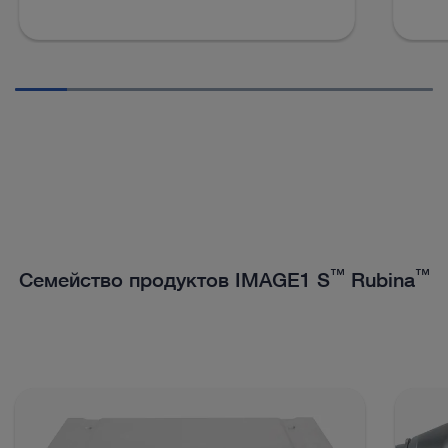
™
™
Семейство продуктов IMAGE1 S
Rubina