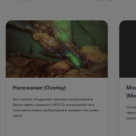
Наложение (Overlay)
Мон
(Mo
Этот режим объединяет обычное изображение в
белом свете с данными NIR/ICG, в результате чего
Сигна
получается новое изображение в зеленом или синем
черно
свете.
разгр