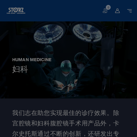
0
购
物
车
HUMAN MEDICINE
妇科
网站首页
人类医学
医学专科领域
妇科
我们志在助您实现最佳的诊疗效果。除
宫腔镜和妇科腹腔镜手术用产品外，卡
尔史托斯通过不断的创新，还研发出专