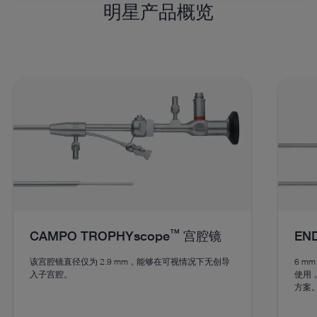
明星产品概览
™
CAMPO TROPHYscope
宫腔镜
EN
该宫腔镜直径仅为 2.9 mm，能够在可视情况下无创导
6 mm
入子宫腔。
使用
方案