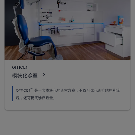
双胎输血综合征
腹腔镜培训
经阴道内镜手术
从各种不同规格的产品中，选择适用于前/后胎盘
胎
的器械。
术
熟习更多卡尔史托斯培训设备的应用，提高腹腔
经阴道内镜器械套件，用于在门诊或手术室内女
熟
吊塔
VITOM 阴道镜
镜下的操作及缝合技能。
性生殖系统的内窥镜检查。
镜
进入在线产品目录查看详细信息
OFFICE1
™
微创手术所需的必备产品包括设备、影像系统及
基础设备：阴道镜检查用 VITOM
阴道镜以及宫
卡
进入在线产品目录查看详细信息
进入在线产品目录查看详细信息
模块化诊室
图像显示设备。
颈环形电切术（LEEP）用器械。
械
™
OFFICE1
是一套模块化的诊室方案，不仅可优化诊疗结构和流
进入在线产品目录查看详细信息
进入在线产品目录查看详细信息
程，还可提高诊疗质量。
进入在线产品目录查看更多产品
进入在线产品目录查看更多产品
进入在线产品目录查看更多产品
进入在线产品目录查看更多产品