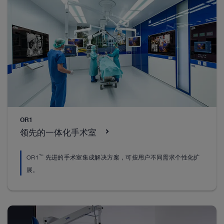
™
VITOM
卡尔史托斯微创手术产品中的部分系列设备尤为适
经阴道内镜检查无需扩宫便可直接进入卵巢和输卵
科学研究表明，在进行手术室培训之前，对内镜手
微创手术（MIS）在妇科诊疗中起着举足轻重的作
阴道镜为医生提供符合人体工学的现代化
用，可用于良性肿瘤手术、泌尿妇科手术及特定的
用于各种胎儿镜手术，如治疗双胎输血综合征和先
检查方案。借助该阴道镜，医生可清晰地向患者显
管。该技术用于检查女性生殖系统，可与经阴道注
术技能进行干式实验室培训，可显著改善患者术后
肿瘤干预治疗等多个领域。全新的 4K、3D 和荧光
示宫颈癌前病变组织，让患者了解检查进程和随后
水腹腔镜检查、宫腔镜检查和输卵管镜检查联合使
健康状况。除支持全球范围内的各内镜培训活动
天性膈疝等。
的治疗方案。此外，VITOM 不仅可在宫颈环形电切
等影像技术，已成为现代妇科腹腔镜检查的基准。
外，卡尔史托斯还可提供各种培训设备及课程。
用。
术（LEEP）中用于放大影像，还可在开放及阴道手
除常规的腹腔镜产品外，卡尔史托斯还专为妇科手
术研发出丰富多样的设备。
术中显示图像。
基础产品配置
基础产品配置
基础产品配置
OR1
领先的一体化手术室
基础产品配置
基础产品配置
™
OR1
先进的手术室集成解决方案，可按用户不同需求个性化扩
展。