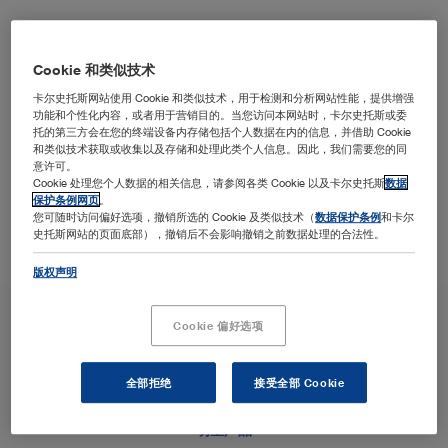
培训教育
Cookie 和类似技术
卡尔史托斯网站使用 Cookie 和类似技术，用于检测和分析网站性能，提供增强
功能和个性化内容，或者用于营销目的。当您访问本网站时，卡尔史托斯或委
凭借多年的专业经验，卡尔史托斯大力支持各种内窥镜培
托的第三方会在您的终端设备内存储包括个人数据在内的信息，并借助 Cookie
训和教育活动，以提升女性健康水平。
和类似技术获取或收集以及存储和处理此类个人信息。因此，我们需要您的同
意许可。
Cookie 处理您个人数据的相关信息，请参阅各类 Cookie 以及卡尔史托斯
数据
保护条例网页
。
您可随时访问偏好选项，撤销所选的 Cookie 及类似技术（
数据保护条例
和卡尔
史托斯网站的页面底部），撤销后不会影响撤销之前数据处理的合法性。
版权声明
Cookie 偏好选项
全部拒绝
接受全部 Cookie
明星产品