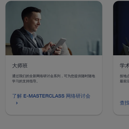
™
ENDOFLATOR
+ 领先的气腹机解
HO
决方案
HOPK
为术
集供气、排烟、加热/加湿气体以及排气于一体，是腹
腔镜手术、机器人手术、经肛手术（TEO/taTME）和内
镜下血管采集（EVH）的理想选择。
进入在线产品目录查看详细信息
进
大师班
学
通过我们的全新网络研讨会系列，可为您提供随时随地
按地
学习的支持指导。
最前
了解 E-MASTERCLASS 网络研讨会
进入在线产品目录查看更多产品
查