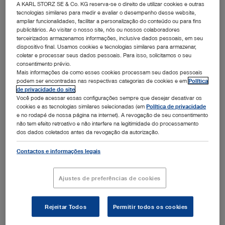
A KARL STORZ SE & Co. KG reserva-se o direito de utilizar cookies e outras
desempenho profissional.
tecnologias similares para medir e avaliar o desempenho desse website,
ampliar funcionalidades, facilitar a personalização do conteúdo ou para fins
Comunicação objetiva.
publicitários. Ao visitar o nosso site, nós ou nossos colaboradores
terceirizados armazenamos informações, inclusive dados pessoais, em seu
dispositivo final. Usamos cookies e tecnologias similares para armazenar,
coletar e processar seus dados pessoais. Para isso, solicitamos o seu
consentimento prévio.
Perfeita comunicação com o paciente
Mais informações de como esses cookies processam seu dados pessoais
podem ser encontradas nas respectivas categorias de cookies e em
Política
A utilização de modelos 3D interativos facilita a
de privacidade do site
.
Você pode acessar essas configurações sempre que desejar desativar os
explicação da abordagem cirúrgica pretendida,
cookies e as tecnologias similares selecionadas (em
Política de privacidade
mesmo em casos clínicos de maior
e no rodapé de nossa página na internet). A revogação de seu consentimento
não tem efeito retroativo e não interfere na legitimidade do processamento
complexidade. Dessa forma, é possível sanar
dos dados coletados antes da revogação da autorização.
todas as dúvidas dos pacientes e envolvê-los no
processo para que estejam seguros do sucesso
Contactos e informações legais
do procedimento.
Ajustes de preferências de cookies
Rejeitar Todos
Permitir todos os cookies