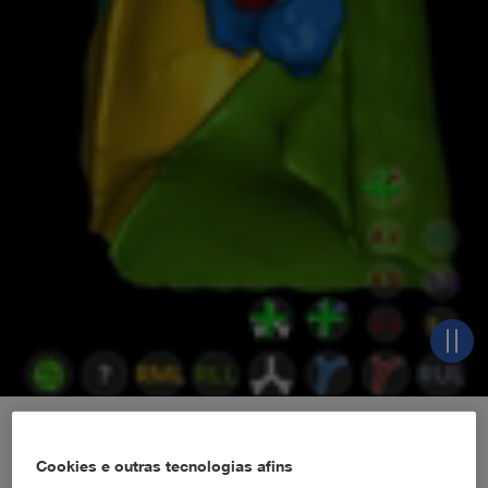
98002015E
98002013
Cookies e outras tecnologias afins
Planejamento assertivo. Maior