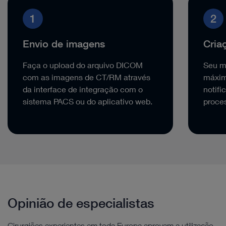
Envio de imagens
Cria
Faça o upload do arquivo DICOM
Seu m
com as imagens de CT/RM através
máxim
da interface de integração com o
notifi
sistema PACS ou do aplicativo web.
proces
Opinião de especialistas
Cirurgiões experientes em toda Europa aprovam a utilização