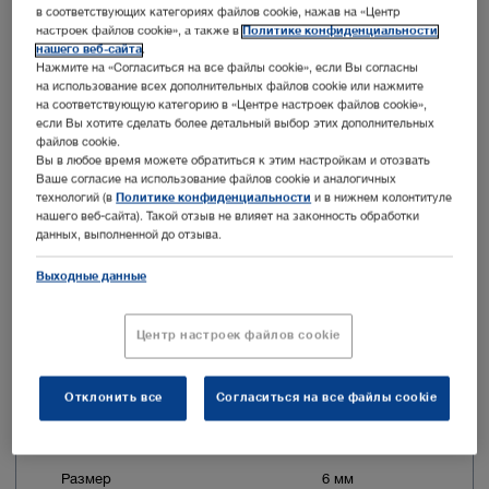
в соответствующих категориях файлов cookie, нажав на «Центр
настроек файлов cookie», а также в
Политике конфиденциальности
нашего веб-сайта
.
Нажмите на «Согласиться на все файлы cookie», если Вы согласны
на использование всех дополнительных файлов cookie или нажмите
на соответствующую категорию в «Центре настроек файлов cookie»,
Артикул: 30160RB
если Вы хотите сделать более детальный выбор этих дополнительных
файлов cookie.
Стилет троакара ROTALOCK
Вы в любое время можете обратиться к этим настройкам и отозвать
Ваше согласие на использование файлов cookie и аналогичных
технологий (в
Политике конфиденциальности
и в нижнем колонтитуле
нашего веб-сайта). Такой отзыв не влияет на законность обработки
данных, выполненной до отзыва.
Выходные данные
Центр настроек файлов cookie
Отклонить все
Согласиться на все файлы cookie
Кончик стилета троакара
скошенный
Размер
6 мм