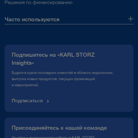
Решения по финансированию
Часто используются
О нас
Публикации
Подпишитесь на «KARL STORZ
Горячая линия по вопросам комплаенс
Insights»
Медиатека
Будьте в курсе последних новостей в области эндоскопии,
выпуска новых продуктов, текущих промоакций
и мероприятий.
Подписаться
Присоединяйтесь к нашей команде
Узнайте о возможностях работы в KARL STORZ.