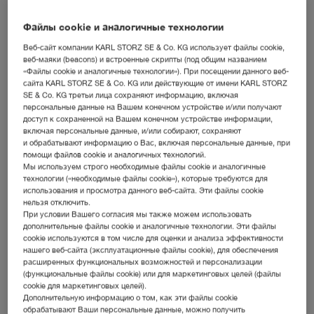
Файлы cookie и аналогичные технологии
Веб-сайт компании KARL STORZ SE & Co. KG использует файлы cookie,
веб-маяки (beacons) и встроенные скрипты (под общим названием
«Файлы cookie и аналогичные технологии»). При посещении данного веб-
сайта KARL STORZ SE & Co. KG или действующие от имени KARL STORZ
SE & Co. KG третьи лица сохраняют информацию, включая
Кончик стилета троакара
скошенный
персональные данные на Вашем конечном устройстве и/или получают
доступ к сохраненной на Вашем конечном устройстве информации,
включая персональные данные, и/или собирают, сохраняют
Размер
3,5 мм
и обрабатывают информацию о Вас, включая персональные данные, при
помощи файлов cookie и аналогичных технологий.
Мы используем строго необходимые файлы cookie и аналогичные
Рабочая длина
3 см
технологии («необходимые файлы cookie»), которые требуются для
использования и просмотра данного веб-сайта. Эти файлы cookie
нельзя отключить.
Цветовой код
зеленый
При условии Вашего согласия мы также можем использовать
дополнительные файлы cookie и аналогичные технологии. Эти файлы
cookie используются в том числе для оценки и анализа эффективности
Стерильно
нет
нашего веб-сайта (эксплуатационные файлы cookie), для обеспечения
расширенных функциональных возможностей и персонализации
(функциональные файлы cookie) или для маркетинговых целей (файлы
cookie для маркетинговых целей).
Дополнительную информацию о том, как эти файлы cookie
Добавить в список
обрабатывают Ваши персональные данные, можно получить